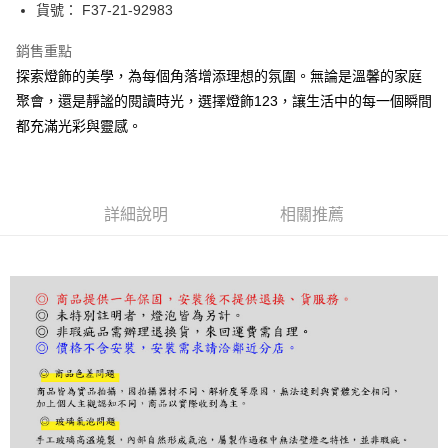
街口支付
貨號： F37-21-92983
悠遊付
銷售重點
探索燈飾的美學，為每個角落增添理想的氛圍。無論是溫馨的家庭
Google Pay
聚會，還是靜謐的閱讀時光，選擇燈飾123，讓生活中的每一個瞬間
全盈+PAY
都充滿光彩與靈感。
AFTEE先享後付
相關說明
【關於「AFTEE先享後付」】
詳細說明
相關推薦
ATM付款
AFTEE先享後付是「在收到商品之後才付款」的支付方式。 讓您購物簡單
便利好安心！
１．簡單：不需註冊會員、不需綁卡、不需儲值。
運送方式
２．便利：只要手機號碼，簡訊認證，即可結帳。
３．安心：先確認商品／服務後，再付款。
宅配
每筆NT$180，滿NT$5,000(含以上)免運費
【「AFTEE先享後付」結帳流程】
１．於結帳方式選擇「AFTEE先享後付」後，將跳轉至「AFTEE先享後付」
結帳頁面，進行簡訊認證並確認金額後，即可完成結帳。
２．訂單成立數日內，您將收到繳費通知簡訊。
３．收到繳費通知簡訊後14天內，點擊此簡訊中的連結，可透過四大超商／
ATM／網路銀行／等多元方式進行付款，方視為交易完成。
※ 請注意：結帳手續完成當下不需立刻繳費，但若您需要取消訂單，請聯絡