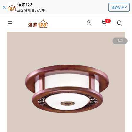
燈飾123
開啟APP
立刻使用官方APP
0
1
/
2