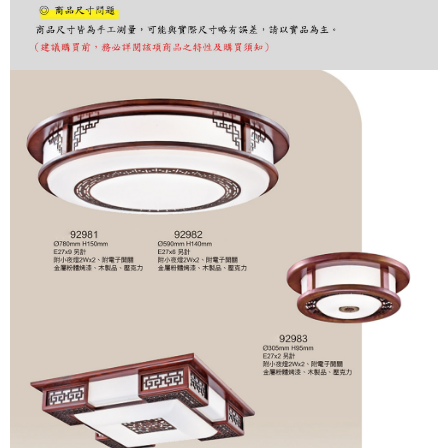
購買商品的店家。未經商家同意取消之訂單仍視為有效，需透過AFTEE先享
後付繳納相關費用。
※ 交易是否成功請以「AFTEE先享後付 」之結帳頁面顯示為準，若有關於
是否繳費成功／繳費後需取消欲退款等相關疑問，請聯繫「AFTEE先享後付
客戶支援中心」
https://netprotections.freshdesk.com/support/home
【注意事項】
１．透過由恩沛科技股份有限公司提供之「AFTEE先享後付」服務完成之交
易，需依本服務之必要範圍內提供個人資料，並將交易相關給付款項請求債
權轉讓予恩沛科技股份有限公司。
２．關於個人資料處理事宜，請瀏覽以下網址：
https://aftee.tw/terms/#terms3
３．未成年的使用者請事先徵得法定代理人或監護人之同意方可使用
「AFTEE先享後付」，若未經同意申辦者引起之損失，本公司不負相關責
任。
４．使用「AFTEE先享後付」時，將依據個別帳號之用戶狀況，依本公司即
時審查核予不同之上限額度；若仍有額度不足之情形，本公司將視審查結果
請求用戶進行身份認證。
５．嚴禁一人註冊多個帳號或使用他人資訊註冊。若發現惡意使用之情形，
恩沛科技股份有限公司將有權停止該用戶之使用額度並採取法律行動。