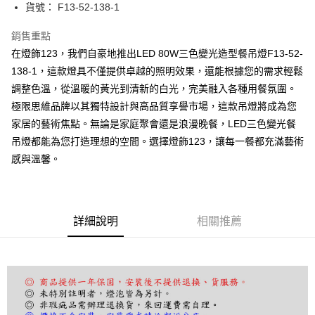
街口支付
貨號： F13-52-138-1
悠遊付
銷售重點
在燈飾123，我們自豪地推出LED 80W三色變光造型餐吊燈F13-52-
Google Pay
138-1，這款燈具不僅提供卓越的照明效果，還能根據您的需求輕鬆
全盈+PAY
調整色溫，從溫暖的黃光到清新的白光，完美融入各種用餐氛圍。
極限思維品牌以其獨特設計與高品質享譽市場，這款吊燈將成為您
AFTEE先享後付
家居的藝術焦點。無論是家庭聚會還是浪漫晚餐，LED三色變光餐
相關說明
吊燈都能為您打造理想的空間。選擇燈飾123，讓每一餐都充滿藝術
【關於「AFTEE先享後付」】
ATM付款
AFTEE先享後付是「在收到商品之後才付款」的支付方式。 讓您購物簡單
感與溫馨。
便利好安心！
１．簡單：不需註冊會員、不需綁卡、不需儲值。
運送方式
２．便利：只要手機號碼，簡訊認證，即可結帳。
３．安心：先確認商品／服務後，再付款。
宅配
詳細說明
相關推薦
每筆NT$180，滿NT$5,000(含以上)免運費
【「AFTEE先享後付」結帳流程】
１．於結帳方式選擇「AFTEE先享後付」後，將跳轉至「AFTEE先享後付」
結帳頁面，進行簡訊認證並確認金額後，即可完成結帳。
２．訂單成立數日內，您將收到繳費通知簡訊。
３．收到繳費通知簡訊後14天內，點擊此簡訊中的連結，可透過四大超商／
ATM／網路銀行／等多元方式進行付款，方視為交易完成。
※ 請注意：結帳手續完成當下不需立刻繳費，但若您需要取消訂單，請聯絡