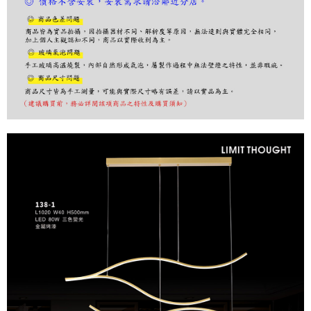
購買商品的店家。未經商家同意取消之訂單仍視為有效，需透過AFTEE先享
後付繳納相關費用。
※ 交易是否成功請以「AFTEE先享後付 」之結帳頁面顯示為準，若有關於
是否繳費成功／繳費後需取消欲退款等相關疑問，請聯繫「AFTEE先享後付
客戶支援中心」
https://netprotections.freshdesk.com/support/home
【注意事項】
１．透過由恩沛科技股份有限公司提供之「AFTEE先享後付」服務完成之交
易，需依本服務之必要範圍內提供個人資料，並將交易相關給付款項請求債
權轉讓予恩沛科技股份有限公司。
２．關於個人資料處理事宜，請瀏覽以下網址：
https://aftee.tw/terms/#terms3
３．未成年的使用者請事先徵得法定代理人或監護人之同意方可使用
「AFTEE先享後付」，若未經同意申辦者引起之損失，本公司不負相關責
任。
４．使用「AFTEE先享後付」時，將依據個別帳號之用戶狀況，依本公司即
時審查核予不同之上限額度；若仍有額度不足之情形，本公司將視審查結果
請求用戶進行身份認證。
５．嚴禁一人註冊多個帳號或使用他人資訊註冊。若發現惡意使用之情形，
恩沛科技股份有限公司將有權停止該用戶之使用額度並採取法律行動。