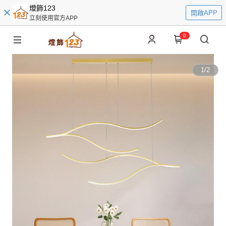
燈飾123
開啟APP
立刻使用官方APP
0
1
/
2