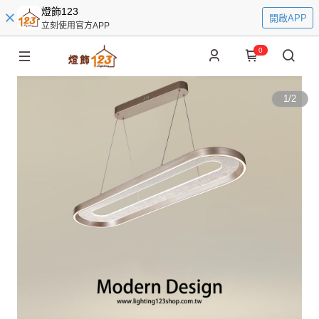
燈飾123
開啟APP
立刻使用官方APP
0
1
/
2