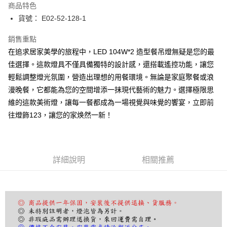
商品特色
街口支付
貨號： E02-52-128-1
悠遊付
銷售重點
在追求居家美學的旅程中，LED 104W*2 造型餐吊燈無疑是您的最
Google Pay
佳選擇。這款燈具不僅具備獨特的設計感，還搭載遙控功能，讓您
全盈+PAY
輕鬆調整燈光氛圍，營造出理想的用餐環境。無論是家庭聚餐或浪
漫晚餐，它都能為您的空間增添一抹現代藝術的魅力。選擇極限思
AFTEE先享後付
維的這款美術燈，讓每一餐都成為一場視覺與味覺的饗宴，立即前
相關說明
往燈飾123，讓您的家焕然一新！
【關於「AFTEE先享後付」】
ATM付款
AFTEE先享後付是「在收到商品之後才付款」的支付方式。 讓您購物簡單
便利好安心！
１．簡單：不需註冊會員、不需綁卡、不需儲值。
運送方式
２．便利：只要手機號碼，簡訊認證，即可結帳。
詳細說明
相關推薦
３．安心：先確認商品／服務後，再付款。
宅配
每筆NT$180，滿NT$5,000(含以上)免運費
【「AFTEE先享後付」結帳流程】
１．於結帳方式選擇「AFTEE先享後付」後，將跳轉至「AFTEE先享後付」
結帳頁面，進行簡訊認證並確認金額後，即可完成結帳。
２．訂單成立數日內，您將收到繳費通知簡訊。
３．收到繳費通知簡訊後14天內，點擊此簡訊中的連結，可透過四大超商／
ATM／網路銀行／等多元方式進行付款，方視為交易完成。