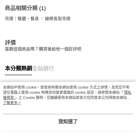
商品相關分類 (1)
吊燈｜餐廳、餐桌
線條長型吊燈
評價
喜歡這個商品嗎？購買後給他一個好評吧
本分類熱銷
全站排行
本網站中使用 cookie，欲查詢有關本網站使用 cookie 方式之詳情，及若您不希
熱門標籤
望在電腦上使用 cookie 時應如何變更電腦的 cookie 設定，請參閱本網站「
隱私
權條款
」之 Cookie 聲明。您繼續使用本網站即表示您同意本公司得按本網站使
用條款之 Cookie 聲明使用 cookie。
了解更多 >
我知道了