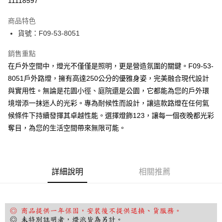
11118597
Apple Pay
商品特色
街口支付
貨號：F09-53-8051
悠遊付
銷售重點
在戶外空間中，燈光不僅僅是照明，更是營造氛圍的關鍵。F09-53-
Google Pay
8051戶外路燈，擁有高達250公分的優雅身姿，完美融合現代設計
全盈+PAY
與實用性。無論是花園小徑、庭院還是公園，它都能為您的戶外環
境增添一抹迷人的光彩。專為耐候性而設計，讓這款路燈在任何氣
AFTEE先享後付
候條件下持續發揮其卓越性能。選擇燈飾123，讓每一個夜晚都光彩
相關說明
奪目，為您的生活空間帶來無限可能。
【關於「AFTEE先享後付」】
ATM付款
AFTEE先享後付是「在收到商品之後才付款」的支付方式。 讓您購物簡單
便利好安心！
１．簡單：不需註冊會員、不需綁卡、不需儲值。
運送方式
２．便利：只要手機號碼，簡訊認證，即可結帳。
詳細說明
相關推薦
３．安心：先確認商品／服務後，再付款。
宅配
每筆NT$180，滿NT$5,000(含以上)免運費
【「AFTEE先享後付」結帳流程】
１．於結帳方式選擇「AFTEE先享後付」後，將跳轉至「AFTEE先享後付」
結帳頁面，進行簡訊認證並確認金額後，即可完成結帳。
２．訂單成立數日內，您將收到繳費通知簡訊。