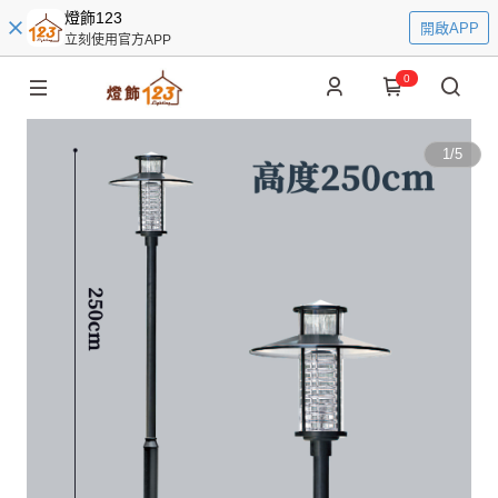
燈飾123
開啟APP
立刻使用官方APP
0
1
/
5