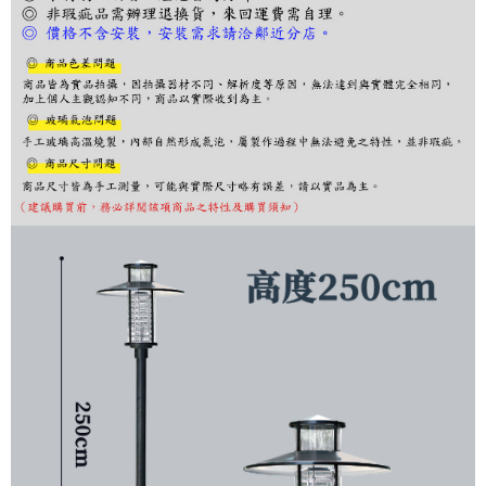
３．收到繳費通知簡訊後14天內，點擊此簡訊中的連結，可透過四大超商／
ATM／網路銀行／等多元方式進行付款，方視為交易完成。
※ 請注意：結帳手續完成當下不需立刻繳費，但若您需要取消訂單，請聯絡
購買商品的店家。未經商家同意取消之訂單仍視為有效，需透過AFTEE先享
後付繳納相關費用。
※ 交易是否成功請以「AFTEE先享後付 」之結帳頁面顯示為準，若有關於
是否繳費成功／繳費後需取消欲退款等相關疑問，請聯繫「AFTEE先享後付
客戶支援中心」
https://netprotections.freshdesk.com/support/home
【注意事項】
１．透過由恩沛科技股份有限公司提供之「AFTEE先享後付」服務完成之交
易，需依本服務之必要範圍內提供個人資料，並將交易相關給付款項請求債
權轉讓予恩沛科技股份有限公司。
２．關於個人資料處理事宜，請瀏覽以下網址：
https://aftee.tw/terms/#terms3
３．未成年的使用者請事先徵得法定代理人或監護人之同意方可使用
「AFTEE先享後付」，若未經同意申辦者引起之損失，本公司不負相關責
任。
４．使用「AFTEE先享後付」時，將依據個別帳號之用戶狀況，依本公司即
時審查核予不同之上限額度；若仍有額度不足之情形，本公司將視審查結果
請求用戶進行身份認證。
５．嚴禁一人註冊多個帳號或使用他人資訊註冊。若發現惡意使用之情形，
恩沛科技股份有限公司將有權停止該用戶之使用額度並採取法律行動。