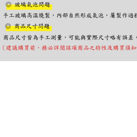
https://aft
３．未成
「AFTE
任。
４．使用「
即時審查
結果請求
５．嚴禁
形，恩沛
動。