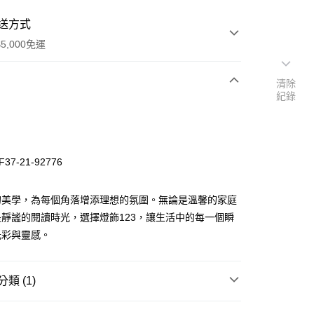
送方式
5,000免運
清除
紀錄
次付款
37-21-92776
的美學，為每個角落增添理想的氛圍。無論是溫馨的家庭
靜謐的閱讀時光，選擇燈飾123，讓生活中的每一個瞬
光彩與靈感。
y
類 (1)
享後付
客廳、臥室
E27 燈泡式吸頂燈