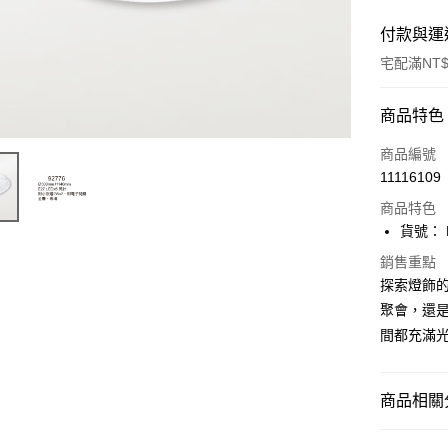
付款與運
宅配滿NT$
付款方式
商品特色
信用卡一
商品編號
11116109
LINE Pay
商品特色
Apple Pay
貨號： F
街口支付
銷售重點
探索燈飾
悠遊付
聚會，還是
間都充滿
Google Pa
全盈+PAY
商品相關分
AFTEE先
相關說明
吸頂燈｜