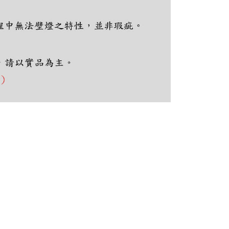
ee.tw/terms/#terms3
年的使用者請事先徵得法定代理人或監護人之同意方可使用
E先享後付」，若未經同意申辦者引起之損失，本公司不負相關責
AFTEE先享後付」時，將依據個別帳號之用戶狀況，依本公司
核予不同之上限額度；若仍有額度不足之情形，本公司將視審查
用戶進行身份認證。
一人註冊多個帳號或使用他人資訊註冊。若發現惡意使用之情
科技股份有限公司將有權停止該用戶之使用額度並採取法律行