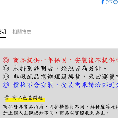
【關於「A
分享
ATM付款
AFTEE
便利好安
１．簡單
２．便利
運送方式
３．安心
說明
相關推薦
宅配
【「AFT
每筆NT$1
１．於結帳
付」結帳
２．訂單
３．收到繳
／ATM／
※ 請注意
絡購買商品
先享後付
※ 交易是
是否繳費成
付客戶支
【注意事
１．透過由
交易，需
求債權轉
２．關於