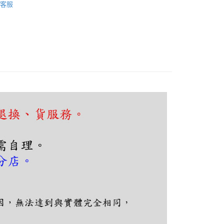
FTEE先享後付」】
客服
先享後付是「在收到商品之後才付款」的支付方式。 讓您購物簡單
心！
：不需註冊會員、不需綁卡、不需儲值。
：只要手機號碼，簡訊認證，即可結帳。
：先確認商品／服務後，再付款。
EE先享後付」結帳流程】
80，滿NT$5,000(含以上)免運費
方式選擇「AFTEE先享後付」後，將跳轉至「AFTEE先享後
頁面，進行簡訊認證並確認金額後，即可完成結帳。
成立數日內，您將收到繳費通知簡訊。
費通知簡訊後14天內，點擊此簡訊中的連結，可透過四大超商
網路銀行／等多元方式進行付款，方視為交易完成。
：結帳手續完成當下不需立刻繳費，但若您需要取消訂單，請聯
的店家。未經商家同意取消之訂單仍視為有效，需透過AFTEE
繳納相關費用。
否成功請以「AFTEE先享後付 」之結帳頁面顯示為準，若有關於
功／繳費後需取消欲退款等相關疑問，請聯繫「AFTEE先享後
援中心」
https://netprotections.freshdesk.com/support/home
項】
恩沛科技股份有限公司提供之「AFTEE先享後付」服務完成之
依本服務之必要範圍內提供個人資料，並將交易相關給付款項請
讓予恩沛科技股份有限公司。
個人資料處理事宜，請瀏覽以下網址：