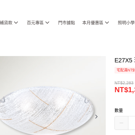
補貨款
百元專區
門市據點
本月優惠區
照明小學
E27X5
宅配滿NT$
NT$2,283
NT$1,
數量