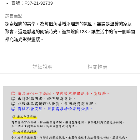
街口支付
貨號：F37-21-92739
悠遊付
銷售重點
探索燈飾的美學，為每個角落增添理想的氛圍。無論是溫馨的家庭
Google Pay
聚會，還是靜謐的閱讀時光，選擇燈飾123，讓生活中的每一個瞬間
全盈+PAY
都充滿光彩與靈感。
AFTEE先享後付
相關說明
【關於「AFTEE先享後付」】
詳細說明
相關推薦
ATM付款
AFTEE先享後付是「在收到商品之後才付款」的支付方式。 讓您購物簡單
便利好安心！
１．簡單：不需註冊會員、不需綁卡、不需儲值。
運送方式
２．便利：只要手機號碼，簡訊認證，即可結帳。
３．安心：先確認商品／服務後，再付款。
宅配
每筆NT$180，滿NT$5,000(含以上)免運費
【「AFTEE先享後付」結帳流程】
１．於結帳方式選擇「AFTEE先享後付」後，將跳轉至「AFTEE先享後付」
結帳頁面，進行簡訊認證並確認金額後，即可完成結帳。
２．訂單成立數日內，您將收到繳費通知簡訊。
３．收到繳費通知簡訊後14天內，點擊此簡訊中的連結，可透過四大超商／
ATM／網路銀行／等多元方式進行付款，方視為交易完成。
※ 請注意：結帳手續完成當下不需立刻繳費，但若您需要取消訂單，請聯絡