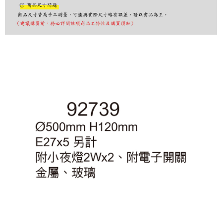
購買商品的店家。未經商家同意取消之訂單仍視為有效，需透過AFTEE先享
後付繳納相關費用。
※ 交易是否成功請以「AFTEE先享後付 」之結帳頁面顯示為準，若有關於
是否繳費成功／繳費後需取消欲退款等相關疑問，請聯繫「AFTEE先享後付
客戶支援中心」
https://netprotections.freshdesk.com/support/home
【注意事項】
１．透過由恩沛科技股份有限公司提供之「AFTEE先享後付」服務完成之交
易，需依本服務之必要範圍內提供個人資料，並將交易相關給付款項請求債
權轉讓予恩沛科技股份有限公司。
２．關於個人資料處理事宜，請瀏覽以下網址：
https://aftee.tw/terms/#terms3
３．未成年的使用者請事先徵得法定代理人或監護人之同意方可使用
「AFTEE先享後付」，若未經同意申辦者引起之損失，本公司不負相關責
任。
４．使用「AFTEE先享後付」時，將依據個別帳號之用戶狀況，依本公司即
時審查核予不同之上限額度；若仍有額度不足之情形，本公司將視審查結果
請求用戶進行身份認證。
５．嚴禁一人註冊多個帳號或使用他人資訊註冊。若發現惡意使用之情形，
恩沛科技股份有限公司將有權停止該用戶之使用額度並採取法律行動。