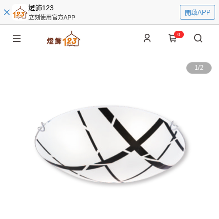
燈飾123
開啟APP
立刻使用官方APP
0
1
/
2