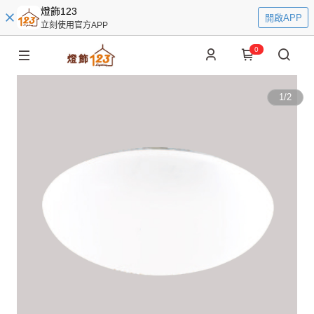
燈飾123
開啟APP
立刻使用官方APP
0
1
/
2