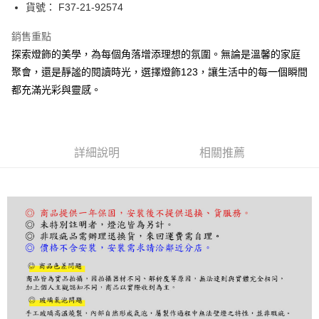
街口支付
貨號： F37-21-92574
悠遊付
銷售重點
探索燈飾的美學，為每個角落增添理想的氛圍。無論是溫馨的家庭
Google Pay
聚會，還是靜謐的閱讀時光，選擇燈飾123，讓生活中的每一個瞬間
全盈+PAY
都充滿光彩與靈感。
AFTEE先享後付
相關說明
【關於「AFTEE先享後付」】
詳細說明
相關推薦
ATM付款
AFTEE先享後付是「在收到商品之後才付款」的支付方式。 讓您購物簡單
便利好安心！
１．簡單：不需註冊會員、不需綁卡、不需儲值。
運送方式
２．便利：只要手機號碼，簡訊認證，即可結帳。
３．安心：先確認商品／服務後，再付款。
宅配
每筆NT$180，滿NT$5,000(含以上)免運費
【「AFTEE先享後付」結帳流程】
１．於結帳方式選擇「AFTEE先享後付」後，將跳轉至「AFTEE先享後付」
結帳頁面，進行簡訊認證並確認金額後，即可完成結帳。
２．訂單成立數日內，您將收到繳費通知簡訊。
３．收到繳費通知簡訊後14天內，點擊此簡訊中的連結，可透過四大超商／
ATM／網路銀行／等多元方式進行付款，方視為交易完成。
※ 請注意：結帳手續完成當下不需立刻繳費，但若您需要取消訂單，請聯絡