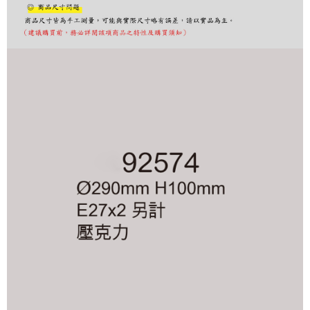
購買商品的店家。未經商家同意取消之訂單仍視為有效，需透過AFTEE先享
後付繳納相關費用。
※ 交易是否成功請以「AFTEE先享後付 」之結帳頁面顯示為準，若有關於
是否繳費成功／繳費後需取消欲退款等相關疑問，請聯繫「AFTEE先享後付
客戶支援中心」
https://netprotections.freshdesk.com/support/home
【注意事項】
１．透過由恩沛科技股份有限公司提供之「AFTEE先享後付」服務完成之交
易，需依本服務之必要範圍內提供個人資料，並將交易相關給付款項請求債
權轉讓予恩沛科技股份有限公司。
２．關於個人資料處理事宜，請瀏覽以下網址：
https://aftee.tw/terms/#terms3
３．未成年的使用者請事先徵得法定代理人或監護人之同意方可使用
「AFTEE先享後付」，若未經同意申辦者引起之損失，本公司不負相關責
任。
４．使用「AFTEE先享後付」時，將依據個別帳號之用戶狀況，依本公司即
時審查核予不同之上限額度；若仍有額度不足之情形，本公司將視審查結果
請求用戶進行身份認證。
５．嚴禁一人註冊多個帳號或使用他人資訊註冊。若發現惡意使用之情形，
恩沛科技股份有限公司將有權停止該用戶之使用額度並採取法律行動。