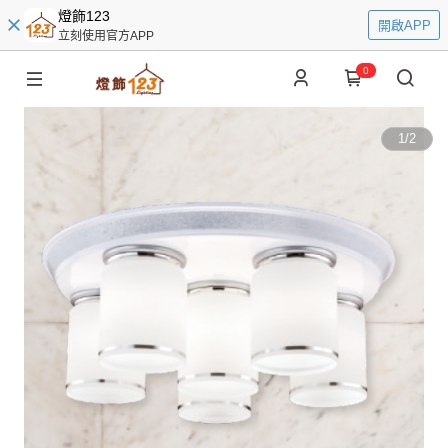
燈飾123
開啟APP
立刻使用官方APP
0
1
/
2