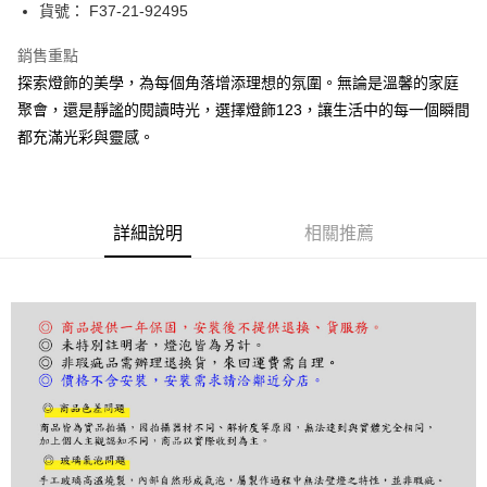
街口支付
貨號： F37-21-92495
悠遊付
銷售重點
探索燈飾的美學，為每個角落增添理想的氛圍。無論是溫馨的家庭
Google Pay
聚會，還是靜謐的閱讀時光，選擇燈飾123，讓生活中的每一個瞬間
全盈+PAY
都充滿光彩與靈感。
AFTEE先享後付
相關說明
【關於「AFTEE先享後付」】
詳細說明
相關推薦
ATM付款
AFTEE先享後付是「在收到商品之後才付款」的支付方式。 讓您購物簡單
便利好安心！
１．簡單：不需註冊會員、不需綁卡、不需儲值。
運送方式
２．便利：只要手機號碼，簡訊認證，即可結帳。
３．安心：先確認商品／服務後，再付款。
宅配
每筆NT$180，滿NT$5,000(含以上)免運費
【「AFTEE先享後付」結帳流程】
１．於結帳方式選擇「AFTEE先享後付」後，將跳轉至「AFTEE先享後付」
結帳頁面，進行簡訊認證並確認金額後，即可完成結帳。
２．訂單成立數日內，您將收到繳費通知簡訊。
３．收到繳費通知簡訊後14天內，點擊此簡訊中的連結，可透過四大超商／
ATM／網路銀行／等多元方式進行付款，方視為交易完成。
※ 請注意：結帳手續完成當下不需立刻繳費，但若您需要取消訂單，請聯絡