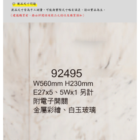
購買商品的店家。未經商家同意取消之訂單仍視為有效，需透過AFTEE先享
後付繳納相關費用。
※ 交易是否成功請以「AFTEE先享後付 」之結帳頁面顯示為準，若有關於
是否繳費成功／繳費後需取消欲退款等相關疑問，請聯繫「AFTEE先享後付
客戶支援中心」
https://netprotections.freshdesk.com/support/home
【注意事項】
１．透過由恩沛科技股份有限公司提供之「AFTEE先享後付」服務完成之交
易，需依本服務之必要範圍內提供個人資料，並將交易相關給付款項請求債
權轉讓予恩沛科技股份有限公司。
２．關於個人資料處理事宜，請瀏覽以下網址：
https://aftee.tw/terms/#terms3
３．未成年的使用者請事先徵得法定代理人或監護人之同意方可使用
「AFTEE先享後付」，若未經同意申辦者引起之損失，本公司不負相關責
任。
４．使用「AFTEE先享後付」時，將依據個別帳號之用戶狀況，依本公司即
時審查核予不同之上限額度；若仍有額度不足之情形，本公司將視審查結果
請求用戶進行身份認證。
５．嚴禁一人註冊多個帳號或使用他人資訊註冊。若發現惡意使用之情形，
恩沛科技股份有限公司將有權停止該用戶之使用額度並採取法律行動。