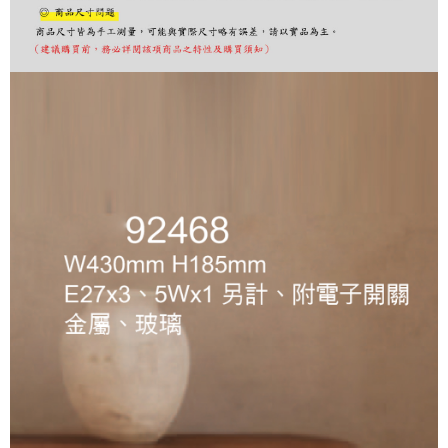
購買商品的店家。未經商家同意取消之訂單仍視為有效，需透過AFTEE先享
後付繳納相關費用。
※ 交易是否成功請以「AFTEE先享後付 」之結帳頁面顯示為準，若有關於
是否繳費成功／繳費後需取消欲退款等相關疑問，請聯繫「AFTEE先享後付
客戶支援中心」
https://netprotections.freshdesk.com/support/home
【注意事項】
１．透過由恩沛科技股份有限公司提供之「AFTEE先享後付」服務完成之交
易，需依本服務之必要範圍內提供個人資料，並將交易相關給付款項請求債
權轉讓予恩沛科技股份有限公司。
２．關於個人資料處理事宜，請瀏覽以下網址：
https://aftee.tw/terms/#terms3
３．未成年的使用者請事先徵得法定代理人或監護人之同意方可使用
「AFTEE先享後付」，若未經同意申辦者引起之損失，本公司不負相關責
任。
４．使用「AFTEE先享後付」時，將依據個別帳號之用戶狀況，依本公司即
時審查核予不同之上限額度；若仍有額度不足之情形，本公司將視審查結果
請求用戶進行身份認證。
５．嚴禁一人註冊多個帳號或使用他人資訊註冊。若發現惡意使用之情形，
恩沛科技股份有限公司將有權停止該用戶之使用額度並採取法律行動。