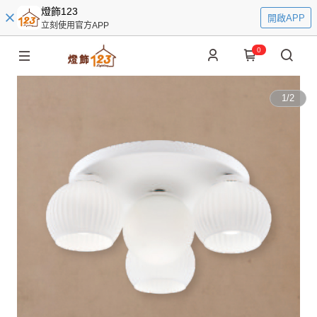
燈飾123
開啟APP
立刻使用官方APP
0
1
/
2