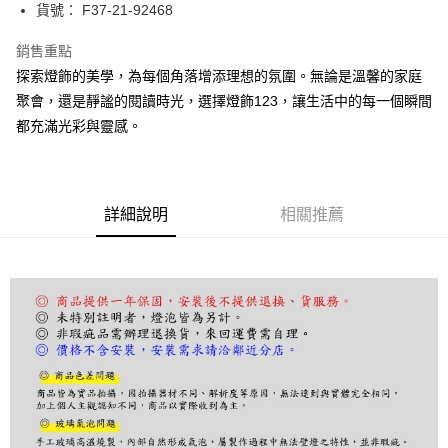
街口支付
貨號： F37-21-92468
悠遊付
銷售重點
探索燈飾的美學，為每個角落增添理想的氛圍。無論是溫馨的家庭
Google Pay
聚會，還是靜謐的閱讀時光，選擇燈飾123，讓生活中的每一個瞬間
全盈+PAY
都充滿光彩與靈感。
AFTEE先享後付
相關說明
【關於「AFTEE先享後付」】
詳細說明
相關推薦
ATM付款
AFTEE先享後付是「在收到商品之後才付款」的支付方式。 讓您購物簡單
便利好安心！
１．簡單：不需註冊會員、不需綁卡、不需儲值。
運送方式
２．便利：只要手機號碼，簡訊認證，即可結帳。
３．安心：先確認商品／服務後，再付款。
宅配
每筆NT$180，滿NT$5,000(含以上)免運費
【「AFTEE先享後付」結帳流程】
１．於結帳方式選擇「AFTEE先享後付」後，將跳轉至「AFTEE先享後付」
結帳頁面，進行簡訊認證並確認金額後，即可完成結帳。
２．訂單成立數日內，您將收到繳費通知簡訊。
３．收到繳費通知簡訊後14天內，點擊此簡訊中的連結，可透過四大超商／
ATM／網路銀行／等多元方式進行付款，方視為交易完成。
※ 請注意：結帳手續完成當下不需立刻繳費，但若您需要取消訂單，請聯絡