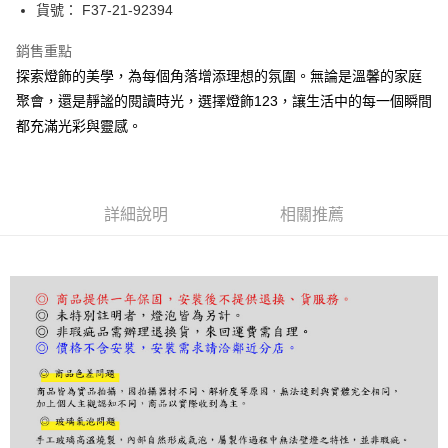
街口支付
貨號： F37-21-92394
悠遊付
銷售重點
探索燈飾的美學，為每個角落增添理想的氛圍。無論是溫馨的家庭
Google Pay
聚會，還是靜謐的閱讀時光，選擇燈飾123，讓生活中的每一個瞬間
全盈+PAY
都充滿光彩與靈感。
AFTEE先享後付
相關說明
【關於「AFTEE先享後付」】
詳細說明
相關推薦
ATM付款
AFTEE先享後付是「在收到商品之後才付款」的支付方式。 讓您購物簡單
便利好安心！
１．簡單：不需註冊會員、不需綁卡、不需儲值。
運送方式
２．便利：只要手機號碼，簡訊認證，即可結帳。
３．安心：先確認商品／服務後，再付款。
宅配
每筆NT$180，滿NT$5,000(含以上)免運費
【「AFTEE先享後付」結帳流程】
１．於結帳方式選擇「AFTEE先享後付」後，將跳轉至「AFTEE先享後付」
結帳頁面，進行簡訊認證並確認金額後，即可完成結帳。
２．訂單成立數日內，您將收到繳費通知簡訊。
３．收到繳費通知簡訊後14天內，點擊此簡訊中的連結，可透過四大超商／
ATM／網路銀行／等多元方式進行付款，方視為交易完成。
※ 請注意：結帳手續完成當下不需立刻繳費，但若您需要取消訂單，請聯絡