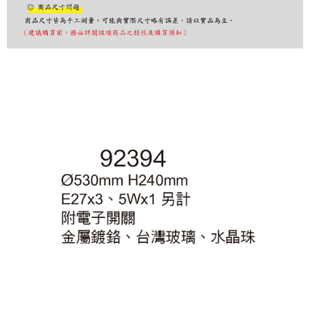
購買商品的店家。未經商家同意取消之訂單仍視為有效，需透過AFTEE先享
後付繳納相關費用。
※ 交易是否成功請以「AFTEE先享後付 」之結帳頁面顯示為準，若有關於
是否繳費成功／繳費後需取消欲退款等相關疑問，請聯繫「AFTEE先享後付
客戶支援中心」
https://netprotections.freshdesk.com/support/home
【注意事項】
１．透過由恩沛科技股份有限公司提供之「AFTEE先享後付」服務完成之交
易，需依本服務之必要範圍內提供個人資料，並將交易相關給付款項請求債
權轉讓予恩沛科技股份有限公司。
２．關於個人資料處理事宜，請瀏覽以下網址：
https://aftee.tw/terms/#terms3
３．未成年的使用者請事先徵得法定代理人或監護人之同意方可使用
「AFTEE先享後付」，若未經同意申辦者引起之損失，本公司不負相關責
任。
４．使用「AFTEE先享後付」時，將依據個別帳號之用戶狀況，依本公司即
時審查核予不同之上限額度；若仍有額度不足之情形，本公司將視審查結果
請求用戶進行身份認證。
５．嚴禁一人註冊多個帳號或使用他人資訊註冊。若發現惡意使用之情形，
恩沛科技股份有限公司將有權停止該用戶之使用額度並採取法律行動。