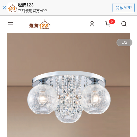
燈飾123
開啟APP
立刻使用官方APP
0
1
/
2