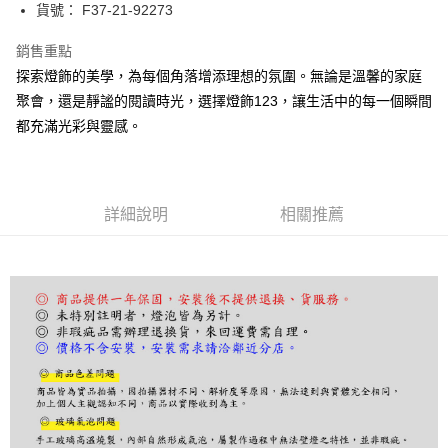
街口支付
貨號： F37-21-92273
悠遊付
銷售重點
探索燈飾的美學，為每個角落增添理想的氛圍。無論是溫馨的家庭
Google Pay
聚會，還是靜謐的閱讀時光，選擇燈飾123，讓生活中的每一個瞬間
全盈+PAY
都充滿光彩與靈感。
AFTEE先享後付
相關說明
【關於「AFTEE先享後付」】
詳細說明
相關推薦
ATM付款
AFTEE先享後付是「在收到商品之後才付款」的支付方式。 讓您購物簡單
便利好安心！
１．簡單：不需註冊會員、不需綁卡、不需儲值。
運送方式
２．便利：只要手機號碼，簡訊認證，即可結帳。
３．安心：先確認商品／服務後，再付款。
宅配
每筆NT$180，滿NT$5,000(含以上)免運費
【「AFTEE先享後付」結帳流程】
１．於結帳方式選擇「AFTEE先享後付」後，將跳轉至「AFTEE先享後付」
結帳頁面，進行簡訊認證並確認金額後，即可完成結帳。
２．訂單成立數日內，您將收到繳費通知簡訊。
３．收到繳費通知簡訊後14天內，點擊此簡訊中的連結，可透過四大超商／
ATM／網路銀行／等多元方式進行付款，方視為交易完成。
※ 請注意：結帳手續完成當下不需立刻繳費，但若您需要取消訂單，請聯絡