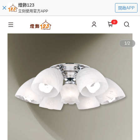
燈飾123
開啟APP
立刻使用官方APP
0
1
/
2