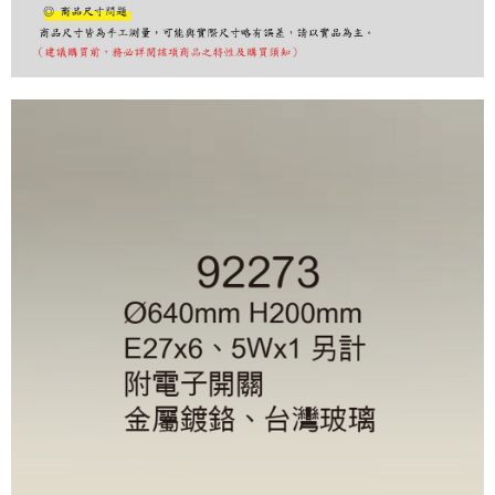
購買商品的店家。未經商家同意取消之訂單仍視為有效，需透過AFTEE先享
後付繳納相關費用。
※ 交易是否成功請以「AFTEE先享後付 」之結帳頁面顯示為準，若有關於
是否繳費成功／繳費後需取消欲退款等相關疑問，請聯繫「AFTEE先享後付
客戶支援中心」
https://netprotections.freshdesk.com/support/home
【注意事項】
１．透過由恩沛科技股份有限公司提供之「AFTEE先享後付」服務完成之交
易，需依本服務之必要範圍內提供個人資料，並將交易相關給付款項請求債
權轉讓予恩沛科技股份有限公司。
２．關於個人資料處理事宜，請瀏覽以下網址：
https://aftee.tw/terms/#terms3
３．未成年的使用者請事先徵得法定代理人或監護人之同意方可使用
「AFTEE先享後付」，若未經同意申辦者引起之損失，本公司不負相關責
任。
４．使用「AFTEE先享後付」時，將依據個別帳號之用戶狀況，依本公司即
時審查核予不同之上限額度；若仍有額度不足之情形，本公司將視審查結果
請求用戶進行身份認證。
５．嚴禁一人註冊多個帳號或使用他人資訊註冊。若發現惡意使用之情形，
恩沛科技股份有限公司將有權停止該用戶之使用額度並採取法律行動。