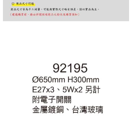
購買商品的店家。未經商家同意取消之訂單仍視為有效，需透過AFTEE先享
後付繳納相關費用。
※ 交易是否成功請以「AFTEE先享後付 」之結帳頁面顯示為準，若有關於
是否繳費成功／繳費後需取消欲退款等相關疑問，請聯繫「AFTEE先享後付
客戶支援中心」
https://netprotections.freshdesk.com/support/home
【注意事項】
１．透過由恩沛科技股份有限公司提供之「AFTEE先享後付」服務完成之交
易，需依本服務之必要範圍內提供個人資料，並將交易相關給付款項請求債
權轉讓予恩沛科技股份有限公司。
２．關於個人資料處理事宜，請瀏覽以下網址：
https://aftee.tw/terms/#terms3
３．未成年的使用者請事先徵得法定代理人或監護人之同意方可使用
「AFTEE先享後付」，若未經同意申辦者引起之損失，本公司不負相關責
任。
４．使用「AFTEE先享後付」時，將依據個別帳號之用戶狀況，依本公司即
時審查核予不同之上限額度；若仍有額度不足之情形，本公司將視審查結果
請求用戶進行身份認證。
５．嚴禁一人註冊多個帳號或使用他人資訊註冊。若發現惡意使用之情形，
恩沛科技股份有限公司將有權停止該用戶之使用額度並採取法律行動。