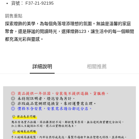
街口支付
貨號： F37-21-92195
悠遊付
銷售重點
探索燈飾的美學，為每個角落增添理想的氛圍。無論是溫馨的家庭
Google Pay
聚會，還是靜謐的閱讀時光，選擇燈飾123，讓生活中的每一個瞬間
全盈+PAY
都充滿光彩與靈感。
AFTEE先享後付
相關說明
【關於「AFTEE先享後付」】
詳細說明
相關推薦
ATM付款
AFTEE先享後付是「在收到商品之後才付款」的支付方式。 讓您購物簡單
便利好安心！
１．簡單：不需註冊會員、不需綁卡、不需儲值。
運送方式
２．便利：只要手機號碼，簡訊認證，即可結帳。
３．安心：先確認商品／服務後，再付款。
宅配
每筆NT$180，滿NT$5,000(含以上)免運費
【「AFTEE先享後付」結帳流程】
１．於結帳方式選擇「AFTEE先享後付」後，將跳轉至「AFTEE先享後付」
結帳頁面，進行簡訊認證並確認金額後，即可完成結帳。
２．訂單成立數日內，您將收到繳費通知簡訊。
３．收到繳費通知簡訊後14天內，點擊此簡訊中的連結，可透過四大超商／
ATM／網路銀行／等多元方式進行付款，方視為交易完成。
※ 請注意：結帳手續完成當下不需立刻繳費，但若您需要取消訂單，請聯絡