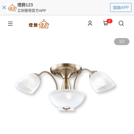
燈飾123
開啟APP
立刻使用官方APP
0
1
/
2