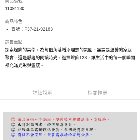
商品編號
LINE Pay
11091130
Apple Pay
商品特色
街口支付
貨號：F37-21-92183
悠遊付
銷售重點
探索燈飾的美學，為每個角落增添理想的氛圍。無論是溫馨的家庭
Google Pay
聚會，還是靜謐的閱讀時光，選擇燈飾123，讓生活中的每一個瞬間
全盈+PAY
都充滿光彩與靈感。
AFTEE先享後付
相關說明
【關於「AFTEE先享後付」】
詳細說明
相關推薦
ATM付款
AFTEE先享後付是「在收到商品之後才付款」的支付方式。 讓您購物簡單
便利好安心！
１．簡單：不需註冊會員、不需綁卡、不需儲值。
運送方式
２．便利：只要手機號碼，簡訊認證，即可結帳。
３．安心：先確認商品／服務後，再付款。
宅配
每筆NT$180，滿NT$5,000(含以上)免運費
【「AFTEE先享後付」結帳流程】
１．於結帳方式選擇「AFTEE先享後付」後，將跳轉至「AFTEE先享後付」
結帳頁面，進行簡訊認證並確認金額後，即可完成結帳。