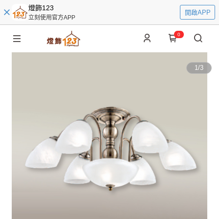
燈飾123
開啟APP
立刻使用官方APP
0
1
/
3