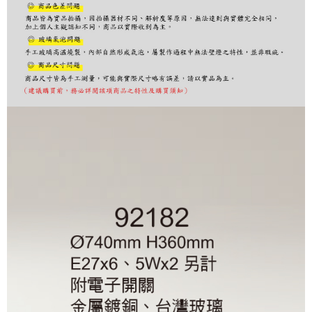
２．訂單成立數日內，您將收到繳費通知簡訊。
３．收到繳費通知簡訊後14天內，點擊此簡訊中的連結，可透過四大超商／
ATM／網路銀行／等多元方式進行付款，方視為交易完成。
※ 請注意：結帳手續完成當下不需立刻繳費，但若您需要取消訂單，請聯絡
購買商品的店家。未經商家同意取消之訂單仍視為有效，需透過AFTEE先享
後付繳納相關費用。
※ 交易是否成功請以「AFTEE先享後付 」之結帳頁面顯示為準，若有關於
是否繳費成功／繳費後需取消欲退款等相關疑問，請聯繫「AFTEE先享後付
客戶支援中心」
https://netprotections.freshdesk.com/support/home
【注意事項】
１．透過由恩沛科技股份有限公司提供之「AFTEE先享後付」服務完成之交
易，需依本服務之必要範圍內提供個人資料，並將交易相關給付款項請求債
權轉讓予恩沛科技股份有限公司。
２．關於個人資料處理事宜，請瀏覽以下網址：
https://aftee.tw/terms/#terms3
３．未成年的使用者請事先徵得法定代理人或監護人之同意方可使用
「AFTEE先享後付」，若未經同意申辦者引起之損失，本公司不負相關責
任。
４．使用「AFTEE先享後付」時，將依據個別帳號之用戶狀況，依本公司即
時審查核予不同之上限額度；若仍有額度不足之情形，本公司將視審查結果
請求用戶進行身份認證。
５．嚴禁一人註冊多個帳號或使用他人資訊註冊。若發現惡意使用之情形，
恩沛科技股份有限公司將有權停止該用戶之使用額度並採取法律行動。