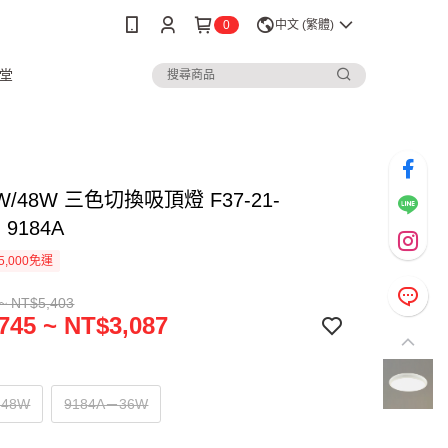
0
中文 (繁體)
堂
W/48W 三色切換吸頂燈 F37-21-
、9184A
5,000免運
~ NT$5,403
745 ~ NT$3,087
－48W
9184A－36W