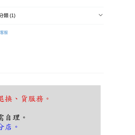
類 (1)
享後付
客廳、臥室
三色光｜LED吸頂燈
FTEE先享後付」】
客服
先享後付是「在收到商品之後才付款」的支付方式。 讓您購物簡單
心！
：不需註冊會員、不需綁卡、不需儲值。
：只要手機號碼，簡訊認證，即可結帳。
：先確認商品／服務後，再付款。
EE先享後付」結帳流程】
80，滿NT$5,000(含以上)免運費
方式選擇「AFTEE先享後付」後，將跳轉至「AFTEE先享後
頁面，進行簡訊認證並確認金額後，即可完成結帳。
成立數日內，您將收到繳費通知簡訊。
費通知簡訊後14天內，點擊此簡訊中的連結，可透過四大超商
網路銀行／等多元方式進行付款，方視為交易完成。
：結帳手續完成當下不需立刻繳費，但若您需要取消訂單，請聯
的店家。未經商家同意取消之訂單仍視為有效，需透過AFTEE
繳納相關費用。
否成功請以「AFTEE先享後付 」之結帳頁面顯示為準，若有關於
功／繳費後需取消欲退款等相關疑問，請聯繫「AFTEE先享後
援中心」
https://netprotections.freshdesk.com/support/home