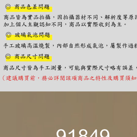
【注意事
１．透過由
交易，需
求債權轉
２．關於
https://aft
３．未成
「AFTE
任。
４．使用「
即時審查
結果請求
５．嚴禁
形，恩沛
動。