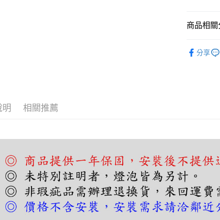
全盈+PAY
商品相關分
AFTEE先
相關說明
吸頂燈｜
【關於「A
分享
ATM付款
AFTEE
便利好安
１．簡單
２．便利
運送方式
３．安心
說明
相關推薦
宅配
【「AFT
每筆NT$1
１．於結帳
付」結帳
２．訂單
３．收到繳
／ATM／
※ 請注意
絡購買商品
先享後付
※ 交易是
是否繳費成
付客戶支