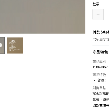
數量
付款與運
宅配滿NT$
付款方式
商品特色
信用卡一
商品編號
11064867
LINE Pay
商品特色
Apple Pay
貨號： F
街口支付
銷售重點
探索燈飾
悠遊付
聚會，還是
間都充滿
Google Pa