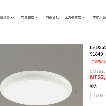
補貨款
百元專區
門市據點
本月優惠區
照明小學
LED36
91849
宅配滿NT$
NT$4,803 
NT$2,
編號
91849