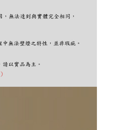
項】
恩沛科技股份有限公司提供之「AFTEE先享後付」服務完成之
依本服務之必要範圍內提供個人資料，並將交易相關給付款項請
讓予恩沛科技股份有限公司。
個人資料處理事宜，請瀏覽以下網址：
ee.tw/terms/#terms3
年的使用者請事先徵得法定代理人或監護人之同意方可使用
E先享後付」，若未經同意申辦者引起之損失，本公司不負相關責
AFTEE先享後付」時，將依據個別帳號之用戶狀況，依本公司
核予不同之上限額度；若仍有額度不足之情形，本公司將視審查
用戶進行身份認證。
一人註冊多個帳號或使用他人資訊註冊。若發現惡意使用之情
科技股份有限公司將有權停止該用戶之使用額度並採取法律行