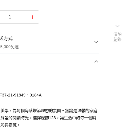
清除
送方式
紀錄
5,000免運
次付款
37-21-91849、9184A
的美學，為每個角落增添理想的氛圍。無論是溫馨的家庭
靜謐的閱讀時光，選擇燈飾123，讓生活中的每一個瞬
光彩與靈感。
y