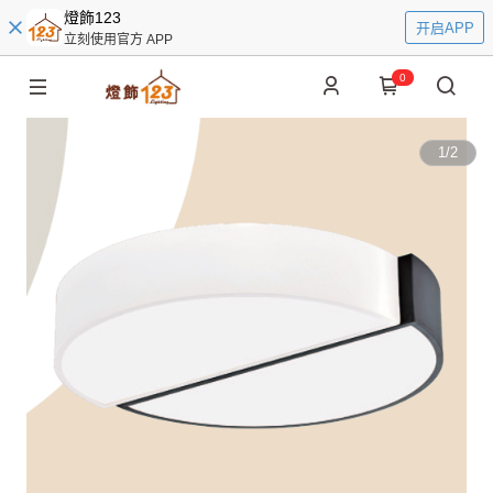
燈飾123
开启APP
立刻使用官方 APP
0
1
/
2