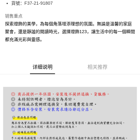
街口支付
貨號：F37-21-91807
悠遊付
销售重点
探索燈飾的美學，為每個角落增添理想的氛圍。無論是溫馨的家庭
Google Pay
聚會，還是靜謐的閱讀時光，選擇燈飾123，讓生活中的每一個瞬間
Plus PAY
都充滿光彩與靈感。
AFTEE先享后付
相关说明
一、關於 AFTEE先享後付
详细说明
相关推荐
ATM付款
1. 於付款方式選擇AFTEE先享後付，將跳出AFTEE先享後付手機驗證視
窗。
2. 進行簡訊驗證之後，即可完成結帳手續。
运送方式
3. 訂單確認後不需事先繳費，商品會配送至您的指定地址。
4. 下訂完成後，您的手機會收到一封繳費通知簡訊，APP會員則會收到
宅配
AFTEE APP推播通知。
每笔NT$180，满NT$5,000(含以上)免运费
5. 收到商品當下無需繳費，確認無誤後，請再利用繳費通知簡訊或AFTEE
APP於四大便利商店‧ATM/網銀等方式進行付款。
請留意繳費期限為 14 天。唯有下載 AFTEE App 成為 AFTEE 會員者方能享
有最長 45 天內付款之服務。
繳費期限，為商家向您請款的時間，再加上使用AFTEE可延長的天數所計算