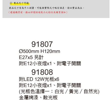
出。使用AFTEE下訂可以延長您收到商品前的繳費天數，但無法保證一定能
夠在期限內收到商品(例如:預購商品或預計到貨時間較長者)。因此無論收到
商品與否，仍需要請您在AFTEE規定的時間內完成繳費。
二、付款限制
1. 初次使用 AFTEE 時，將依認證結果及本公司審查結果，核予每個人不同
之上限額度
2. 結帳金額須大於NT$30
3. 目前僅支援台灣會員
三、聲明條款
「AFTEE先享後付」(下稱本服務)乃由恩沛科技股份有限公司(下稱 AFTEE )
所提供，並由 AFTEE 向您收取款項。因使用本服務所須提供之個人資料(包
含但不限於訂購人姓名、電話，收件人姓名、電話、收件地址)，將交付予
AFTEE 於本服務必要服務範圍內運用。關於 AFTEE 對於個人資料之蒐集、
處理、利用，詳參 AFTEE 官網之『個人資料蒐集、處理及利用告知聲明』
（
https://aftee.tw/privacypolicy/
）。
若款項超過繳費期限，將根據當次的金額加收年利率 16% 的逾期滯納金。
未成年的使用者，請事先徵得法定代理人或監護人之同意方可使用
AFTEE。
若您對於個人資料之處理、利用有任何疑問，或欲行使相關法律權利，請聯
繫恩沛科技股份有限公司。若您不同意我們將上開所示之個人資料，連同必
要之購買訂單資訊提供予 AFTEE ，或讓 AFTEE 蒐集處理利用您的個人資