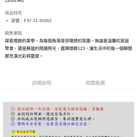
11052962
Apple Pay
商品特色
街口支付
貨號：F37-21-91662
悠遊付
銷售重點
探索燈飾的美學，為每個角落增添理想的氛圍。無論是溫馨的家庭
Google Pay
聚會，還是靜謐的閱讀時光，選擇燈飾123，讓生活中的每一個瞬間
全盈+PAY
都充滿光彩與靈感。
AFTEE先享後付
相關說明
【關於「AFTEE先享後付」】
詳細說明
相關推薦
ATM付款
AFTEE先享後付是「在收到商品之後才付款」的支付方式。 讓您購物簡單
便利好安心！
１．簡單：不需註冊會員、不需綁卡、不需儲值。
運送方式
２．便利：只要手機號碼，簡訊認證，即可結帳。
３．安心：先確認商品／服務後，再付款。
宅配
每筆NT$180，滿NT$5,000(含以上)免運費
【「AFTEE先享後付」結帳流程】
１．於結帳方式選擇「AFTEE先享後付」後，將跳轉至「AFTEE先享後付」
結帳頁面，進行簡訊認證並確認金額後，即可完成結帳。
２．訂單成立數日內，您將收到繳費通知簡訊。