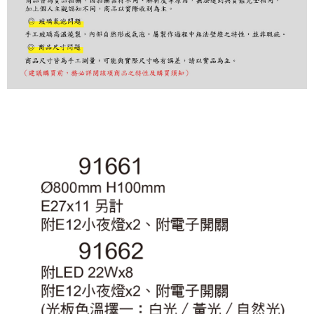
３．收到繳費通知簡訊後14天內，點擊此簡訊中的連結，可透過四大超商／
ATM／網路銀行／等多元方式進行付款，方視為交易完成。
※ 請注意：結帳手續完成當下不需立刻繳費，但若您需要取消訂單，請聯絡
購買商品的店家。未經商家同意取消之訂單仍視為有效，需透過AFTEE先享
後付繳納相關費用。
※ 交易是否成功請以「AFTEE先享後付 」之結帳頁面顯示為準，若有關於
是否繳費成功／繳費後需取消欲退款等相關疑問，請聯繫「AFTEE先享後付
客戶支援中心」
https://netprotections.freshdesk.com/support/home
【注意事項】
１．透過由恩沛科技股份有限公司提供之「AFTEE先享後付」服務完成之交
易，需依本服務之必要範圍內提供個人資料，並將交易相關給付款項請求債
權轉讓予恩沛科技股份有限公司。
２．關於個人資料處理事宜，請瀏覽以下網址：
https://aftee.tw/terms/#terms3
３．未成年的使用者請事先徵得法定代理人或監護人之同意方可使用
「AFTEE先享後付」，若未經同意申辦者引起之損失，本公司不負相關責
任。
４．使用「AFTEE先享後付」時，將依據個別帳號之用戶狀況，依本公司即
時審查核予不同之上限額度；若仍有額度不足之情形，本公司將視審查結果
請求用戶進行身份認證。
５．嚴禁一人註冊多個帳號或使用他人資訊註冊。若發現惡意使用之情形，
恩沛科技股份有限公司將有權停止該用戶之使用額度並採取法律行動。