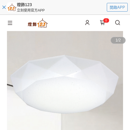
燈飾123
開啟APP
立刻使用官方APP
0
1
/
2