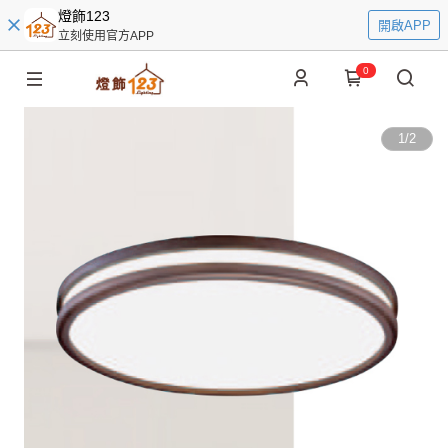
燈飾123
開啟APP
立刻使用官方APP
0
1
/
2