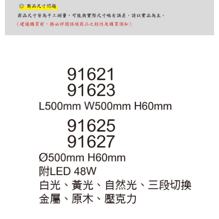
購買商品的店家。未經商家同意取消之訂單仍視為有效，需透過AFTEE先享
後付繳納相關費用。
※ 交易是否成功請以「AFTEE先享後付 」之結帳頁面顯示為準，若有關於
是否繳費成功／繳費後需取消欲退款等相關疑問，請聯繫「AFTEE先享後付
客戶支援中心」
https://netprotections.freshdesk.com/support/home
【注意事項】
１．透過由恩沛科技股份有限公司提供之「AFTEE先享後付」服務完成之交
易，需依本服務之必要範圍內提供個人資料，並將交易相關給付款項請求債
權轉讓予恩沛科技股份有限公司。
２．關於個人資料處理事宜，請瀏覽以下網址：
https://aftee.tw/terms/#terms3
３．未成年的使用者請事先徵得法定代理人或監護人之同意方可使用
「AFTEE先享後付」，若未經同意申辦者引起之損失，本公司不負相關責
任。
４．使用「AFTEE先享後付」時，將依據個別帳號之用戶狀況，依本公司即
時審查核予不同之上限額度；若仍有額度不足之情形，本公司將視審查結果
請求用戶進行身份認證。
５．嚴禁一人註冊多個帳號或使用他人資訊註冊。若發現惡意使用之情形，
恩沛科技股份有限公司將有權停止該用戶之使用額度並採取法律行動。