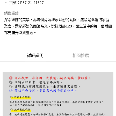
街口支付
貨號：F37-21-91627
悠遊付
銷售重點
探索燈飾的美學，為每個角落增添理想的氛圍。無論是溫馨的家庭
Google Pay
聚會，還是靜謐的閱讀時光，選擇燈飾123，讓生活中的每一個瞬間
全盈+PAY
都充滿光彩與靈感。
AFTEE先享後付
相關說明
【關於「AFTEE先享後付」】
詳細說明
相關推薦
ATM付款
AFTEE先享後付是「在收到商品之後才付款」的支付方式。 讓您購物簡單
便利好安心！
１．簡單：不需註冊會員、不需綁卡、不需儲值。
運送方式
２．便利：只要手機號碼，簡訊認證，即可結帳。
３．安心：先確認商品／服務後，再付款。
宅配
每筆NT$180，滿NT$5,000(含以上)免運費
【「AFTEE先享後付」結帳流程】
１．於結帳方式選擇「AFTEE先享後付」後，將跳轉至「AFTEE先享後付」
結帳頁面，進行簡訊認證並確認金額後，即可完成結帳。
２．訂單成立數日內，您將收到繳費通知簡訊。
３．收到繳費通知簡訊後14天內，點擊此簡訊中的連結，可透過四大超商／
ATM／網路銀行／等多元方式進行付款，方視為交易完成。
※ 請注意：結帳手續完成當下不需立刻繳費，但若您需要取消訂單，請聯絡