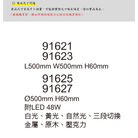
購買商品的店家。未經商家同意取消之訂單仍視為有效，需透過AFTEE先享
後付繳納相關費用。
※ 交易是否成功請以「AFTEE先享後付 」之結帳頁面顯示為準，若有關於
是否繳費成功／繳費後需取消欲退款等相關疑問，請聯繫「AFTEE先享後付
客戶支援中心」
https://netprotections.freshdesk.com/support/home
【注意事項】
１．透過由恩沛科技股份有限公司提供之「AFTEE先享後付」服務完成之交
易，需依本服務之必要範圍內提供個人資料，並將交易相關給付款項請求債
權轉讓予恩沛科技股份有限公司。
２．關於個人資料處理事宜，請瀏覽以下網址：
https://aftee.tw/terms/#terms3
３．未成年的使用者請事先徵得法定代理人或監護人之同意方可使用
「AFTEE先享後付」，若未經同意申辦者引起之損失，本公司不負相關責
任。
４．使用「AFTEE先享後付」時，將依據個別帳號之用戶狀況，依本公司即
時審查核予不同之上限額度；若仍有額度不足之情形，本公司將視審查結果
請求用戶進行身份認證。
５．嚴禁一人註冊多個帳號或使用他人資訊註冊。若發現惡意使用之情形，
恩沛科技股份有限公司將有權停止該用戶之使用額度並採取法律行動。