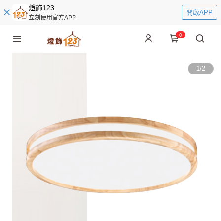
燈飾123
開啟APP
立刻使用官方APP
0
1
/
2