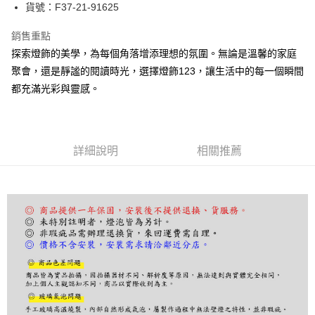
街口支付
貨號：F37-21-91625
悠遊付
銷售重點
探索燈飾的美學，為每個角落增添理想的氛圍。無論是溫馨的家庭
Google Pay
聚會，還是靜謐的閱讀時光，選擇燈飾123，讓生活中的每一個瞬間
全盈+PAY
都充滿光彩與靈感。
AFTEE先享後付
相關說明
【關於「AFTEE先享後付」】
詳細說明
相關推薦
ATM付款
AFTEE先享後付是「在收到商品之後才付款」的支付方式。 讓您購物簡單
便利好安心！
１．簡單：不需註冊會員、不需綁卡、不需儲值。
運送方式
２．便利：只要手機號碼，簡訊認證，即可結帳。
３．安心：先確認商品／服務後，再付款。
宅配
每筆NT$180，滿NT$5,000(含以上)免運費
【「AFTEE先享後付」結帳流程】
１．於結帳方式選擇「AFTEE先享後付」後，將跳轉至「AFTEE先享後付」
結帳頁面，進行簡訊認證並確認金額後，即可完成結帳。
２．訂單成立數日內，您將收到繳費通知簡訊。
３．收到繳費通知簡訊後14天內，點擊此簡訊中的連結，可透過四大超商／
ATM／網路銀行／等多元方式進行付款，方視為交易完成。
※ 請注意：結帳手續完成當下不需立刻繳費，但若您需要取消訂單，請聯絡