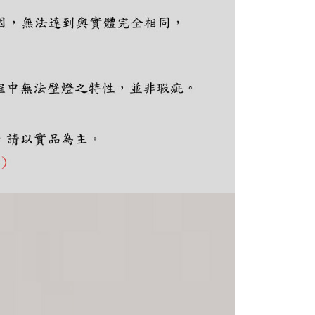
ee.tw/terms/#terms3
年的使用者請事先徵得法定代理人或監護人之同意方可使用
E先享後付」，若未經同意申辦者引起之損失，本公司不負相關責
AFTEE先享後付」時，將依據個別帳號之用戶狀況，依本公司
核予不同之上限額度；若仍有額度不足之情形，本公司將視審查
用戶進行身份認證。
一人註冊多個帳號或使用他人資訊註冊。若發現惡意使用之情
科技股份有限公司將有權停止該用戶之使用額度並採取法律行