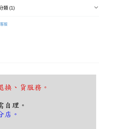
FTEE先享後付」】
先享後付是「在收到商品之後才付款」的支付方式。 讓您購物簡單
類 (1)
心！
：不需註冊會員、不需綁卡、不需儲值。
頭、玄關
工業復古
：只要手機號碼，簡訊認證，即可結帳。
客服
：先確認商品／服務後，再付款。
EE先享後付」結帳流程】
80，滿NT$5,000(含以上)免運費
方式選擇「AFTEE先享後付」後，將跳轉至「AFTEE先享後
頁面，進行簡訊認證並確認金額後，即可完成結帳。
成立數日內，您將收到繳費通知簡訊。
費通知簡訊後14天內，點擊此簡訊中的連結，可透過四大超商
網路銀行／等多元方式進行付款，方視為交易完成。
：結帳手續完成當下不需立刻繳費，但若您需要取消訂單，請聯
的店家。未經商家同意取消之訂單仍視為有效，需透過AFTEE
繳納相關費用。
否成功請以「AFTEE先享後付 」之結帳頁面顯示為準，若有關於
功／繳費後需取消欲退款等相關疑問，請聯繫「AFTEE先享後
援中心」
https://netprotections.freshdesk.com/support/home
項】
恩沛科技股份有限公司提供之「AFTEE先享後付」服務完成之
依本服務之必要範圍內提供個人資料，並將交易相關給付款項請
讓予恩沛科技股份有限公司。
個人資料處理事宜，請瀏覽以下網址：