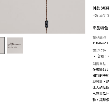
付款與運
宅配滿NT$
付款方式
商品特色
信用卡一
商品編號
11046429
LINE Pay
商品特色
Apple Pay
貨號：F3
街口支付
銷售重點
在燈飾123
悠遊付
獨特的美術
緻設計，
Google Pa
迷人的氛
全盈+PAY
出無與倫比
AFTEE先
雅，讓每
相關說明