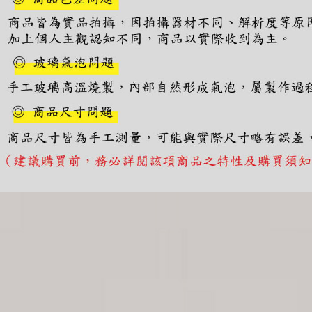
https://aft
３．未成
「AFTE
任。
４．使用「
即時審查
結果請求
５．嚴禁
形，恩沛
動。