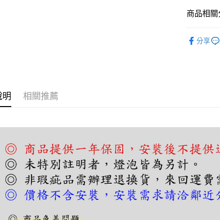
【關於「A
ATM付款
AFTEE
商品相關分
便利好安
１．簡單
壁燈｜床
２．便利
分享
運送方式
３．安心
宅配
【「AFT
每筆NT$1
１．於結帳
付」結帳
２．訂單
說明
相關推薦
３．收到繳
／ATM／
※ 請注意
絡購買商品
先享後付
※ 交易是
是否繳費成
付客戶支
【注意事
１．透過由
交易，需
求債權轉
２．關於