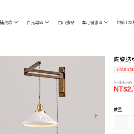
補貨款
百元專區
門市據點
本月優惠區
燈飾12
陶瓷造型壁
宅配滿NT$
NT$4,803
NT$2,
數量