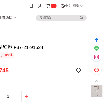
0
中文 (繁體)
3挑選功略
燈 F37-21-91524
5,000免運
745