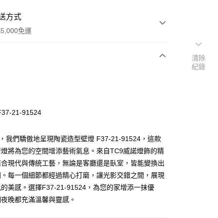
送方式
5,000免運
清除
紀錄
次付款
7-21-91524
，我們驕傲地呈現陶瓷造型壁燈 F37-21-91524，這款
燈將為您的空間增添藝術氣息。來自TC9威諾燈飾的精
結合現代與傳統工藝，無論是客廳還是臥室，皆能變換出
y
圍。每一個細節都經過精心打磨，讓光影交錯之間，展現
的美感。選擇F37-21-91524，為您的家增添一抹優
享後付
個夜晚都充滿溫馨與靈感。