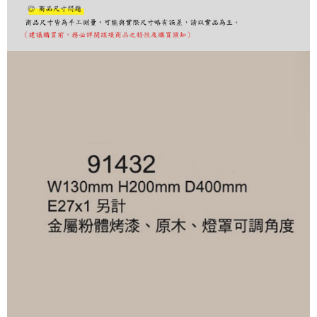
購買商品的店家。未經商家同意取消之訂單仍視為有效，需透過AFTEE先享
後付繳納相關費用。
※ 交易是否成功請以「AFTEE先享後付 」之結帳頁面顯示為準，若有關於
是否繳費成功／繳費後需取消欲退款等相關疑問，請聯繫「AFTEE先享後付
客戶支援中心」
https://netprotections.freshdesk.com/support/home
【注意事項】
１．透過由恩沛科技股份有限公司提供之「AFTEE先享後付」服務完成之交
易，需依本服務之必要範圍內提供個人資料，並將交易相關給付款項請求債
權轉讓予恩沛科技股份有限公司。
２．關於個人資料處理事宜，請瀏覽以下網址：
https://aftee.tw/terms/#terms3
３．未成年的使用者請事先徵得法定代理人或監護人之同意方可使用
「AFTEE先享後付」，若未經同意申辦者引起之損失，本公司不負相關責
任。
４．使用「AFTEE先享後付」時，將依據個別帳號之用戶狀況，依本公司即
時審查核予不同之上限額度；若仍有額度不足之情形，本公司將視審查結果
請求用戶進行身份認證。
５．嚴禁一人註冊多個帳號或使用他人資訊註冊。若發現惡意使用之情形，
恩沛科技股份有限公司將有權停止該用戶之使用額度並採取法律行動。