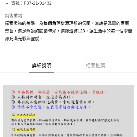
街口支付
貨號：F37-21-91432
悠遊付
銷售重點
探索燈飾的美學，為每個角落增添理想的氛圍。無論是溫馨的家庭
Google Pay
聚會，還是靜謐的閱讀時光，選擇燈飾123，讓生活中的每一個瞬間
全盈+PAY
都充滿光彩與靈感。
AFTEE先享後付
相關說明
【關於「AFTEE先享後付」】
詳細說明
相關推薦
ATM付款
AFTEE先享後付是「在收到商品之後才付款」的支付方式。 讓您購物簡單
便利好安心！
１．簡單：不需註冊會員、不需綁卡、不需儲值。
運送方式
２．便利：只要手機號碼，簡訊認證，即可結帳。
３．安心：先確認商品／服務後，再付款。
宅配
每筆NT$180，滿NT$5,000(含以上)免運費
【「AFTEE先享後付」結帳流程】
１．於結帳方式選擇「AFTEE先享後付」後，將跳轉至「AFTEE先享後付」
結帳頁面，進行簡訊認證並確認金額後，即可完成結帳。
２．訂單成立數日內，您將收到繳費通知簡訊。
３．收到繳費通知簡訊後14天內，點擊此簡訊中的連結，可透過四大超商／
ATM／網路銀行／等多元方式進行付款，方視為交易完成。
※ 請注意：結帳手續完成當下不需立刻繳費，但若您需要取消訂單，請聯絡