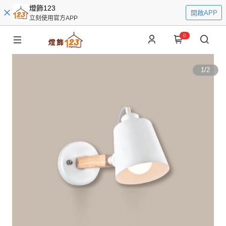
燈飾123
開啟APP
立刻使用官方APP
0
1
/
2