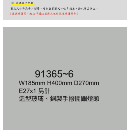
購買商品的店家。未經商家同意取消之訂單仍視為有效，需透過AFTEE先享
後付繳納相關費用。
※ 交易是否成功請以「AFTEE先享後付 」之結帳頁面顯示為準，若有關於
是否繳費成功／繳費後需取消欲退款等相關疑問，請聯繫「AFTEE先享後付
客戶支援中心」
https://netprotections.freshdesk.com/support/home
【注意事項】
１．透過由恩沛科技股份有限公司提供之「AFTEE先享後付」服務完成之交
易，需依本服務之必要範圍內提供個人資料，並將交易相關給付款項請求債
權轉讓予恩沛科技股份有限公司。
２．關於個人資料處理事宜，請瀏覽以下網址：
https://aftee.tw/terms/#terms3
３．未成年的使用者請事先徵得法定代理人或監護人之同意方可使用
「AFTEE先享後付」，若未經同意申辦者引起之損失，本公司不負相關責
任。
４．使用「AFTEE先享後付」時，將依據個別帳號之用戶狀況，依本公司即
時審查核予不同之上限額度；若仍有額度不足之情形，本公司將視審查結果
請求用戶進行身份認證。
５．嚴禁一人註冊多個帳號或使用他人資訊註冊。若發現惡意使用之情形，
恩沛科技股份有限公司將有權停止該用戶之使用額度並採取法律行動。