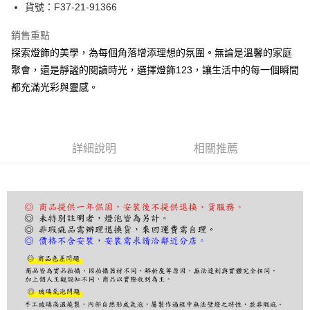
街口支付
貨號：F37-21-91366
悠遊付
銷售重點
探索燈飾的美學，為每個角落增添理想的氛圍。無論是溫馨的家庭
Google Pay
聚會，還是靜謐的閱讀時光，選擇燈飾123，讓生活中的每一個瞬間
全盈+PAY
都充滿光彩與靈感。
AFTEE先享後付
相關說明
【關於「AFTEE先享後付」】
詳細說明
相關推薦
ATM付款
AFTEE先享後付是「在收到商品之後才付款」的支付方式。 讓您購物簡單
便利好安心！
１．簡單：不需註冊會員、不需綁卡、不需儲值。
運送方式
２．便利：只要手機號碼，簡訊認證，即可結帳。
３．安心：先確認商品／服務後，再付款。
宅配
每筆NT$180，滿NT$5,000(含以上)免運費
【「AFTEE先享後付」結帳流程】
１．於結帳方式選擇「AFTEE先享後付」後，將跳轉至「AFTEE先享後付」
結帳頁面，進行簡訊認證並確認金額後，即可完成結帳。
２．訂單成立數日內，您將收到繳費通知簡訊。
３．收到繳費通知簡訊後14天內，點擊此簡訊中的連結，可透過四大超商／
ATM／網路銀行／等多元方式進行付款，方視為交易完成。
※ 請注意：結帳手續完成當下不需立刻繳費，但若您需要取消訂單，請聯絡