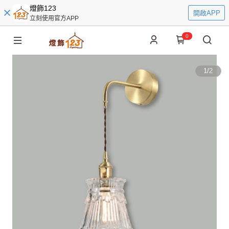
燈飾123
開啟APP
立刻使用官方APP
0
1
/
2