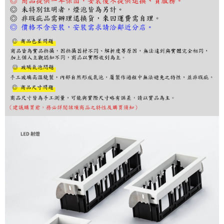
グでお支払いください。
代金納付期限は最短で 14 日以内ですので、ご注意ください。AFTEE アプ
リをダウンロードして AFTEE 会員になるとお支払い期限を最長 45 日以内
まで延長できます。
お支払期限は、ショップが請求した期日と、AFTEEで延長できる日数をも
とに計算されます。AFTEEで注文すると、商品を受け取るまで支払い期限
を延長できますが、商品を期限内に受け取れない場合があります（例：予
約商品や商品到着日が比較的遅い商品）。そのため、商品到着の有無に関
わらず、AFTEEで指定された期限内にお支払いください。
二、支払い限度額
1.初回 AFTEEを ご利用の際に、認証結果及び当社の審査の結果に基づ
き、限度額が設定されます。
2.決済金額は最低NT$20です。
3.現在、台湾の会員のみご利用いただけます。
三、利用規約「AFTEE代金後払い」（以下当サービスという）はネットプ
ロテクションズ（以下 AFTEE という）が提供し、AFTEEが代金を徴収し
ます。当サービスご利用の際に提供しなければならない個人情報（注文者
の氏名、電話番号、受取人の氏名、電話番号、受取人住所を含むがこれに
限らない）は、AFTEEに渡され当サービスで必要な範囲内で利用されま
す。AFTEEの個人情報の収集、処理、利用について、詳細はAFTEE公式ホ
ームページの『個人情報の収集、処理及び利用に関する声明』をご参照く