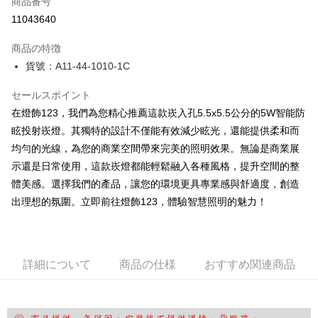
商品番号
LINE Pay
11043640
Apple Pay
商品の特徴
JKOPAY
貨號：A11-44-1010-1C
Easy Wallet
セールスポイント
在燈飾123，我們為您精心推薦這款崁入孔5.5x5.5公分的5W智能防
Google Pay
眩投射崁燈。其獨特的設計不僅能有效減少眩光，還能提供柔和而
Plus Pay
均勻的光線，為您的商業空間帶來完美的照明效果。無論是商業展
AFTEE代金後払い
示還是日常使用，這款崁燈都能輕鬆融入各種風格，提升空間的整
説明
體美感。選擇我們的產品，讓您的環境更具專業感與舒適度，創造
一、 AFTEE代金後払いについて
出理想的氛圍。立即前往燈飾123，體驗智慧照明的魅力！
ATM払い
1.お支払い方法でAFTEE代金後払いを選択すると、携帯電話認証ウィンド
ウが表示されます。
2.SMSで認証してお支払い手続を進めてください。
配送方法
3.注文するときのお支払いは不要です。商品はご指定の住所に配送されま
す。
詳細について
商品の仕様
おすすめ関連商品
宅配
4.ご注文が完了すると、携帯に支払い通知のSMSが届きます。アプリ会員
配送毎にNT$180、NT$5,000以上で送料無料
の場合は、AFTEE アプリプッシュ通知が届きます。
5.商品受け取り時のお支払いは不要です。商品を確かめてから、SMSまた
はアプリの通知に従って、4大コンビニ、またはATM/オンラインバンキン