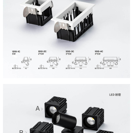
ださい（
https://aftee.tw/privacypolicy/
）。
AFTEEの初回ご利用の際に、審査を通過すれば、最高額がNT$10,000にな
ります。支払い期限を過ぎた場合、その金額に基づいて年利20%の遅延滞
納金が加算されます。未成年の利用者は、事前に法定代理人または後見人
の同意を得ればAFTEEをご利用いただけます。
個人情報の処理、利用について疑問がある、または関連する法律の権利を
行使したい場合は、ネットプロテクションズ
cs_tw@netprotections.co.jp
にご連絡ください。上記に示した個人情報を、必要な購入注文書とあわせ
てAFTEEにご提供いただく、またはAFTEEにあなたの個人情報の収集、処
理、利用を許可することににご同意いただけない場合は、当サービスを選
択しないでください。