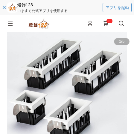
燈飾123
アプリを起動
いますぐ公式アプリを使用する
0
1
/
5