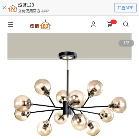
燈飾123
开启APP
立刻使用官方 APP
0
1
/
2