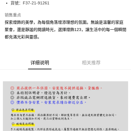
街口支付
貨號：F37-21-91261
悠遊付
销售重点
探索燈飾的美學，為每個角落增添理想的氛圍。無論是溫馨的家庭
Google Pay
聚會，還是靜謐的閱讀時光，選擇燈飾123，讓生活中的每一個瞬間
Plus PAY
都充滿光彩與靈感。
AFTEE先享后付
相关说明
一、關於 AFTEE先享後付
详细说明
相关推荐
ATM付款
1. 於付款方式選擇AFTEE先享後付，將跳出AFTEE先享後付手機驗證視
窗。
2. 進行簡訊驗證之後，即可完成結帳手續。
运送方式
3. 訂單確認後不需事先繳費，商品會配送至您的指定地址。
4. 下訂完成後，您的手機會收到一封繳費通知簡訊，APP會員則會收到
宅配
AFTEE APP推播通知。
每笔NT$180，满NT$5,000(含以上)免运费
5. 收到商品當下無需繳費，確認無誤後，請再利用繳費通知簡訊或AFTEE
APP於四大便利商店‧ATM/網銀等方式進行付款。
請留意繳費期限為 14 天。唯有下載 AFTEE App 成為 AFTEE 會員者方能享
有最長 45 天內付款之服務。
繳費期限，為商家向您請款的時間，再加上使用AFTEE可延長的天數所計算