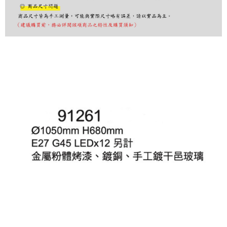
出。使用AFTEE下訂可以延長您收到商品前的繳費天數，但無法保證一定能
夠在期限內收到商品(例如:預購商品或預計到貨時間較長者)。因此無論收到
商品與否，仍需要請您在AFTEE規定的時間內完成繳費。
二、付款限制
1. 初次使用 AFTEE 時，將依認證結果及本公司審查結果，核予每個人不同
之上限額度
2. 結帳金額須大於NT$30
3. 目前僅支援台灣會員
三、聲明條款
「AFTEE先享後付」(下稱本服務)乃由恩沛科技股份有限公司(下稱 AFTEE )
所提供，並由 AFTEE 向您收取款項。因使用本服務所須提供之個人資料(包
含但不限於訂購人姓名、電話，收件人姓名、電話、收件地址)，將交付予
AFTEE 於本服務必要服務範圍內運用。關於 AFTEE 對於個人資料之蒐集、
處理、利用，詳參 AFTEE 官網之『個人資料蒐集、處理及利用告知聲明』
（
https://aftee.tw/privacypolicy/
）。
若款項超過繳費期限，將根據當次的金額加收年利率 16% 的逾期滯納金。
未成年的使用者，請事先徵得法定代理人或監護人之同意方可使用
AFTEE。
若您對於個人資料之處理、利用有任何疑問，或欲行使相關法律權利，請聯
繫恩沛科技股份有限公司。若您不同意我們將上開所示之個人資料，連同必
要之購買訂單資訊提供予 AFTEE ，或讓 AFTEE 蒐集處理利用您的個人資