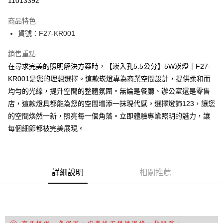
11013392
Apple Pay
商品特色
街口支付
貨號：F27-KR001
悠遊付
銷售重點
在尋求完美的照明解決方案時，【崁入孔5.5公分】5W崁燈｜F27-
Google Pay
KR001是您的理想選擇。這款崁燈專為商業空間設計，提供柔和而
全盈+PAY
均勻的光線，提升空間的整體氛圍。無論是餐廳、辦公室還是零售
店，這款燈具都能為您的空間增添一抹現代感。選擇燈飾123，讓您
AFTEE先享後付
的空間煥然一新，照亮每一個角落。立即體驗專業照明的魅力，讓
相關說明
每個細節都被完美展現。
【關於「AFTEE先享後付」】
ATM付款
AFTEE先享後付是「在收到商品之後才付款」的支付方式。 讓您購物簡單
便利好安心！
１．簡單：不需註冊會員、不需綁卡、不需儲值。
運送方式
２．便利：只要手機號碼，簡訊認證，即可結帳。
詳細說明
相關推薦
３．安心：先確認商品／服務後，再付款。
宅配
每筆NT$180，滿NT$5,000(含以上)免運費
【「AFTEE先享後付」結帳流程】
１．於結帳方式選擇「AFTEE先享後付」後，將跳轉至「AFTEE先享後付」
結帳頁面，進行簡訊認證並確認金額後，即可完成結帳。
２．訂單成立數日內，您將收到繳費通知簡訊。