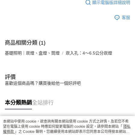
顯示電腦版詳細說明
客服
商品相關分類 (1)
基礎照明｜崁燈、盒燈、筒燈
崁入孔：4～6.5公分崁燈
評價
喜歡這個商品嗎？購買後給他一個好評吧
本分類熱銷
全站排行
本網站中使用 cookie，欲查詢有關本網站使用 cookie 方式之詳情，及若您不希
熱門標籤
望在電腦上使用 cookie 時應如何變更電腦的 cookie 設定，請參閱本網站「
隱私
權條款
」之 Cookie 聲明。您繼續使用本網站即表示您同意本公司得按本網站使