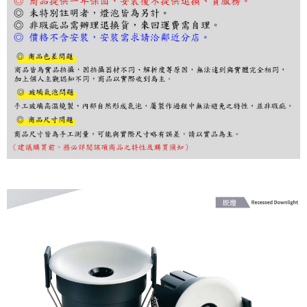
３．收到繳費通知簡訊後14天內，點擊此簡訊中的連結，可透過四大超商／
ATM／網路銀行／等多元方式進行付款，方視為交易完成。
※ 請注意：結帳手續完成當下不需立刻繳費，但若您需要取消訂單，請聯絡
購買商品的店家。未經商家同意取消之訂單仍視為有效，需透過AFTEE先享
後付繳納相關費用。
※ 交易是否成功請以「AFTEE先享後付 」之結帳頁面顯示為準，若有關於
是否繳費成功／繳費後需取消欲退款等相關疑問，請聯繫「AFTEE先享後付
客戶支援中心」
https://netprotections.freshdesk.com/support/home
【注意事項】
１．透過由恩沛科技股份有限公司提供之「AFTEE先享後付」服務完成之交
易，需依本服務之必要範圍內提供個人資料，並將交易相關給付款項請求債
權轉讓予恩沛科技股份有限公司。
２．關於個人資料處理事宜，請瀏覽以下網址：
https://aftee.tw/terms/#terms3
３．未成年的使用者請事先徵得法定代理人或監護人之同意方可使用
「AFTEE先享後付」，若未經同意申辦者引起之損失，本公司不負相關責
任。
４．使用「AFTEE先享後付」時，將依據個別帳號之用戶狀況，依本公司即
時審查核予不同之上限額度；若仍有額度不足之情形，本公司將視審查結果
請求用戶進行身份認證。
５．嚴禁一人註冊多個帳號或使用他人資訊註冊。若發現惡意使用之情形，
恩沛科技股份有限公司將有權停止該用戶之使用額度並採取法律行動。