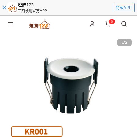
燈飾123
開啟APP
立刻使用官方APP
0
1
/
2