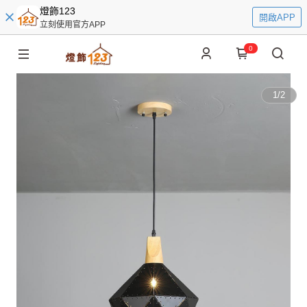
燈飾123
開啟APP
立刻使用官方APP
0
1
/
2