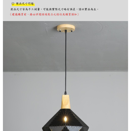
購買商品的店家。未經商家同意取消之訂單仍視為有效，需透過AFTEE先享
後付繳納相關費用。
※ 交易是否成功請以「AFTEE先享後付 」之結帳頁面顯示為準，若有關於
是否繳費成功／繳費後需取消欲退款等相關疑問，請聯繫「AFTEE先享後付
客戶支援中心」
https://netprotections.freshdesk.com/support/home
【注意事項】
１．透過由恩沛科技股份有限公司提供之「AFTEE先享後付」服務完成之交
易，需依本服務之必要範圍內提供個人資料，並將交易相關給付款項請求債
權轉讓予恩沛科技股份有限公司。
２．關於個人資料處理事宜，請瀏覽以下網址：
https://aftee.tw/terms/#terms3
３．未成年的使用者請事先徵得法定代理人或監護人之同意方可使用
「AFTEE先享後付」，若未經同意申辦者引起之損失，本公司不負相關責
任。
４．使用「AFTEE先享後付」時，將依據個別帳號之用戶狀況，依本公司即
時審查核予不同之上限額度；若仍有額度不足之情形，本公司將視審查結果
請求用戶進行身份認證。
５．嚴禁一人註冊多個帳號或使用他人資訊註冊。若發現惡意使用之情形，
恩沛科技股份有限公司將有權停止該用戶之使用額度並採取法律行動。