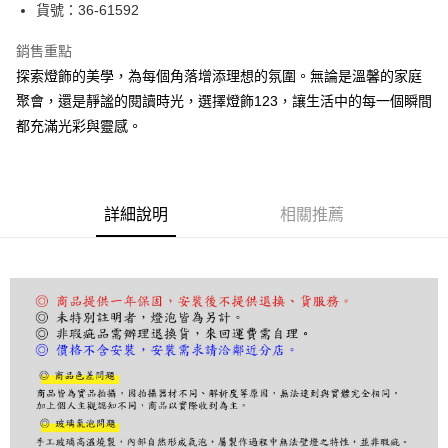
街口支付
貨號：36-61592
悠遊付
銷售重點
探索燈飾的美學，為每個角落增添理想的氛圍。無論是溫馨的家庭
Google Pay
聚會，還是靜謐的閱讀時光，選擇燈飾123，讓生活中的每一個瞬間
全盈+PAY
都充滿光彩與靈感。
AFTEE先享後付
相關說明
【關於「AFTEE先享後付」】
詳細說明
相關推薦
ATM付款
AFTEE先享後付是「在收到商品之後才付款」的支付方式。 讓您購物簡單
便利好安心！
１．簡單：不需註冊會員、不需綁卡、不需儲值。
運送方式
２．便利：只要手機號碼，簡訊認證，即可結帳。
３．安心：先確認商品／服務後，再付款。
宅配
每筆NT$180，滿NT$5,000(含以上)免運費
【「AFTEE先享後付」結帳流程】
１．於結帳方式選擇「AFTEE先享後付」後，將跳轉至「AFTEE先享後付」
結帳頁面，進行簡訊認證並確認金額後，即可完成結帳。
２．訂單成立數日內，您將收到繳費通知簡訊。
３．收到繳費通知簡訊後14天內，點擊此簡訊中的連結，可透過四大超商／
ATM／網路銀行／等多元方式進行付款，方視為交易完成。
※ 請注意：結帳手續完成當下不需立刻繳費，但若您需要取消訂單，請聯絡