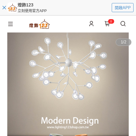
燈飾123
開啟APP
立刻使用官方APP
0
1
/
2