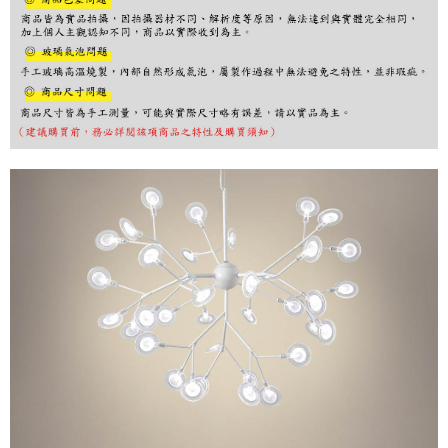
購買商品的店家。未經商家同意取消之訂單仍視為有效，需透過AFTEE先享
後付繳納相關費用。
※ 交易是否成功請以「AFTEE先享後付 」之結帳頁面顯示為準，若有關於
是否繳費成功／繳費後需取消欲退款等相關疑問，請聯繫「AFTEE先享後付
客戶支援中心」
https://netprotections.freshdesk.com/support/home
【注意事項】
１．透過由恩沛科技股份有限公司提供之「AFTEE先享後付」服務完成之交
易，需依本服務之必要範圍內提供個人資料，並將交易相關給付款項請求債
權轉讓予恩沛科技股份有限公司。
２．關於個人資料處理事宜，請瀏覽以下網址：
https://aftee.tw/terms/#terms3
３．未成年的使用者請事先徵得法定代理人或監護人之同意方可使用
「AFTEE先享後付」，若未經同意申辦者引起之損失，本公司不負相關責
任。
４．使用「AFTEE先享後付」時，將依據個別帳號之用戶狀況，依本公司即
時審查核予不同之上限額度；若仍有額度不足之情形，本公司將視審查結果
請求用戶進行身份認證。
５．嚴禁一人註冊多個帳號或使用他人資訊註冊。若發現惡意使用之情形，
恩沛科技股份有限公司將有權停止該用戶之使用額度並採取法律行動。