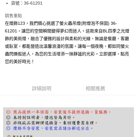
街口支付
貨號：36-61201
悠遊付
銷售重點
在燈飾123，我們精心挑選了螢火蟲吊燈(附燈泡不保固) 36-
Google Pay
61201，讓您的空間瞬間變得夢幻而迷人。這款來自BL四季之光燈
全盈+PAY
飾的美術燈，融合了優雅的設計與柔和的光線，無論是餐廳、客廳
或臥室，都能營造出溫馨浪漫的氛圍。讓每一個夜晚，都如同螢火
AFTEE先享後付
蟲閃爍般迷人，為您的生活增添一抹靜謐的光彩。立即選擇，點亮
相關說明
您的美好時光！
【關於「AFTEE先享後付」】
ATM付款
AFTEE先享後付是「在收到商品之後才付款」的支付方式。 讓您購物簡單
便利好安心！
１．簡單：不需註冊會員、不需綁卡、不需儲值。
運送方式
２．便利：只要手機號碼，簡訊認證，即可結帳。
詳細說明
相關推薦
３．安心：先確認商品／服務後，再付款。
宅配
每筆NT$180，滿NT$5,000(含以上)免運費
【「AFTEE先享後付」結帳流程】
１．於結帳方式選擇「AFTEE先享後付」後，將跳轉至「AFTEE先享後付」
結帳頁面，進行簡訊認證並確認金額後，即可完成結帳。
２．訂單成立數日內，您將收到繳費通知簡訊。
３．收到繳費通知簡訊後14天內，點擊此簡訊中的連結，可透過四大超商／
ATM／網路銀行／等多元方式進行付款，方視為交易完成。
※ 請注意：結帳手續完成當下不需立刻繳費，但若您需要取消訂單，請聯絡