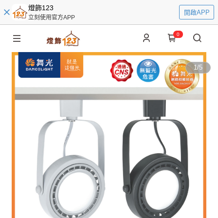
燈飾123
開啟APP
立刻使用官方APP
0
1
/
5