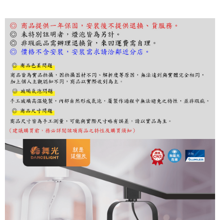
３．收到繳費通知簡訊後14天內，點擊此簡訊中的連結，可透過四大超商／
ATM／網路銀行／等多元方式進行付款，方視為交易完成。
※ 請注意：結帳手續完成當下不需立刻繳費，但若您需要取消訂單，請聯絡
購買商品的店家。未經商家同意取消之訂單仍視為有效，需透過AFTEE先享
後付繳納相關費用。
※ 交易是否成功請以「AFTEE先享後付 」之結帳頁面顯示為準，若有關於
是否繳費成功／繳費後需取消欲退款等相關疑問，請聯繫「AFTEE先享後付
客戶支援中心」
https://netprotections.freshdesk.com/support/home
【注意事項】
１．透過由恩沛科技股份有限公司提供之「AFTEE先享後付」服務完成之交
易，需依本服務之必要範圍內提供個人資料，並將交易相關給付款項請求債
權轉讓予恩沛科技股份有限公司。
２．關於個人資料處理事宜，請瀏覽以下網址：
https://aftee.tw/terms/#terms3
３．未成年的使用者請事先徵得法定代理人或監護人之同意方可使用
「AFTEE先享後付」，若未經同意申辦者引起之損失，本公司不負相關責
任。
４．使用「AFTEE先享後付」時，將依據個別帳號之用戶狀況，依本公司即
時審查核予不同之上限額度；若仍有額度不足之情形，本公司將視審查結果
請求用戶進行身份認證。
５．嚴禁一人註冊多個帳號或使用他人資訊註冊。若發現惡意使用之情形，
恩沛科技股份有限公司將有權停止該用戶之使用額度並採取法律行動。