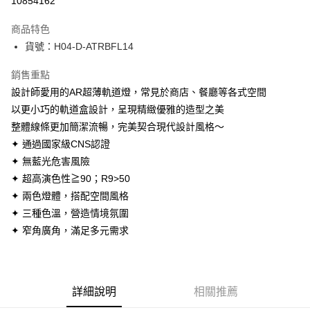
10854162
Apple Pay
商品特色
街口支付
貨號：H04-D-ATRBFL14
悠遊付
銷售重點
設計師愛用的AR超薄軌道燈，常見於商店、餐廳等各式空間
Google Pay
以更小巧的軌道盒設計，呈現精緻優雅的造型之美
全盈+PAY
整體線條更加簡潔流暢，完美契合現代設計風格～
✦ 通過國家級CNS認證
AFTEE先享後付
✦ 無藍光危害風險
相關說明
✦ 超高演色性≧90；R9>50
【關於「AFTEE先享後付」】
ATM付款
AFTEE先享後付是「在收到商品之後才付款」的支付方式。 讓您購物簡單
✦ 兩色燈體，搭配空間風格
便利好安心！
✦ 三種色溫，營造情境氛圍
１．簡單：不需註冊會員、不需綁卡、不需儲值。
運送方式
２．便利：只要手機號碼，簡訊認證，即可結帳。
✦ 窄角廣角，滿足多元需求
３．安心：先確認商品／服務後，再付款。
宅配
每筆NT$180，滿NT$5,000(含以上)免運費
【「AFTEE先享後付」結帳流程】
１．於結帳方式選擇「AFTEE先享後付」後，將跳轉至「AFTEE先享後付」
結帳頁面，進行簡訊認證並確認金額後，即可完成結帳。
詳細說明
相關推薦
２．訂單成立數日內，您將收到繳費通知簡訊。