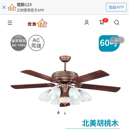
燈飾123
開啟APP
立刻使用官方APP
0
1
/
2