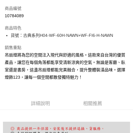
信用卡一次付款
商品編號
LINE Pay
10784089
Apple Pay
商品特色
街口支付
貨號：古典系列H04-WF-60H-NAWN+WF-FI6-H-NAWN
悠遊付
銷售重點
吊扇燈將為您的空間注入現代與舒適的風格。這款來自台灣的優質
Google Pay
產品，讓您在每個角落都能享受清新涼爽的空氣。無論是客廳、臥
全盈+PAY
室還是書房，這盞吊扇燈都能完美融合，提升整體裝潢品味。選擇
燈飾123，讓每一個空間都散發獨特魅力！
AFTEE先享後付
相關說明
【關於「AFTEE先享後付」】
ATM付款
AFTEE先享後付是「在收到商品之後才付款」的支付方式。 讓您購物簡單
便利好安心！
詳細說明
相關推薦
１．簡單：不需註冊會員、不需綁卡、不需儲值。
運送方式
２．便利：只要手機號碼，簡訊認證，即可結帳。
３．安心：先確認商品／服務後，再付款。
宅配
每筆NT$180，滿NT$5,000(含以上)免運費
【「AFTEE先享後付」結帳流程】