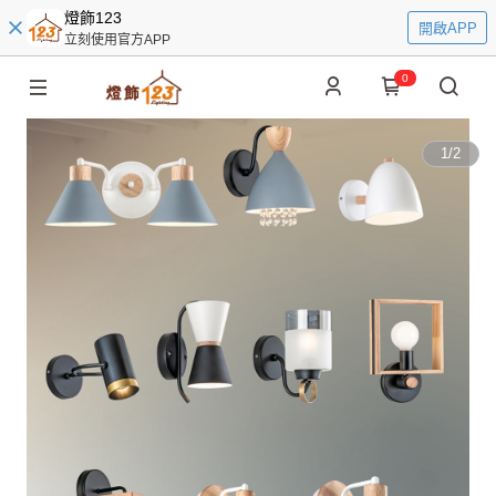
燈飾123
開啟APP
立刻使用官方APP
0
1
/
2