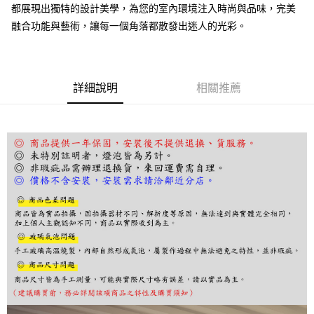
２．訂單成立數日內，您將收到繳費通知簡訊。
都展現出獨特的設計美學，為您的室內環境注入時尚與品味，完美
３．收到繳費通知簡訊後14天內，點擊此簡訊中的連結，可透過四大超商／
融合功能與藝術，讓每一個角落都散發出迷人的光彩。
ATM／網路銀行／等多元方式進行付款，方視為交易完成。
※ 請注意：結帳手續完成當下不需立刻繳費，但若您需要取消訂單，請聯絡
購買商品的店家。未經商家同意取消之訂單仍視為有效，需透過AFTEE先享
後付繳納相關費用。
※ 交易是否成功請以「AFTEE先享後付 」之結帳頁面顯示為準，若有關於
詳細說明
相關推薦
是否繳費成功／繳費後需取消欲退款等相關疑問，請聯繫「AFTEE先享後付
客戶支援中心」
https://netprotections.freshdesk.com/support/home
【注意事項】
１．透過由恩沛科技股份有限公司提供之「AFTEE先享後付」服務完成之交
易，需依本服務之必要範圍內提供個人資料，並將交易相關給付款項請求債
權轉讓予恩沛科技股份有限公司。
２．關於個人資料處理事宜，請瀏覽以下網址：
https://aftee.tw/terms/#terms3
３．未成年的使用者請事先徵得法定代理人或監護人之同意方可使用
「AFTEE先享後付」，若未經同意申辦者引起之損失，本公司不負相關責
任。
４．使用「AFTEE先享後付」時，將依據個別帳號之用戶狀況，依本公司即
時審查核予不同之上限額度；若仍有額度不足之情形，本公司將視審查結果
請求用戶進行身份認證。
５．嚴禁一人註冊多個帳號或使用他人資訊註冊。若發現惡意使用之情形，
恩沛科技股份有限公司將有權停止該用戶之使用額度並採取法律行動。