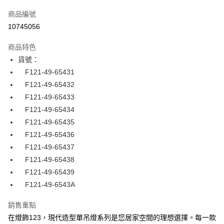
信用卡一次付款
商品編號
LINE Pay
10745056
Apple Pay
商品特色
街口支付
貨號：
F121-49-65431
悠遊付
F121-49-65432
全盈+PAY
F121-49-65433
F121-49-65434
AFTEE先享後付
F121-49-65435
相關說明
F121-49-65436
【關於「AFTEE先享後付」】
ATM付款
AFTEE先享後付是「在收到商品之後才付款」的支付方式。 讓您購物簡單
F121-49-65437
便利好安心！
F121-49-65438
１．簡單：不需註冊會員、不需綁卡、不需儲值。
運送方式
F121-49-65439
２．便利：只要手機號碼，簡訊認證，即可結帳。
３．安心：先確認商品／服務後，再付款。
宅配
F121-49-6543A
每筆NT$180，滿NT$5,000(含以上)免運費
【「AFTEE先享後付」結帳流程】
銷售重點
１．於結帳方式選擇「AFTEE先享後付」後，將跳轉至「AFTEE先享後付」
在燈飾123，現代造型單吊燈系列是您居家空間的理想選擇。每一款
結帳頁面，進行簡訊認證並確認金額後，即可完成結帳。