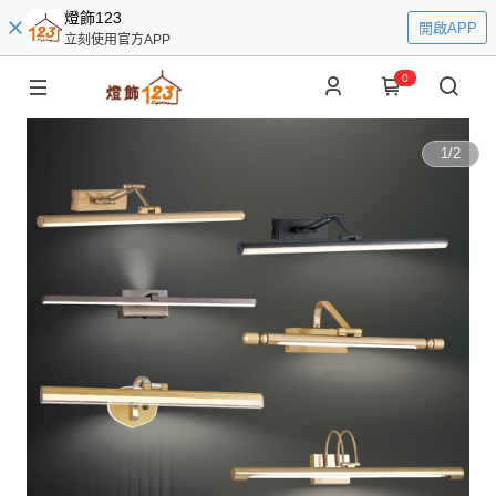
燈飾123
開啟APP
立刻使用官方APP
0
1
/
2