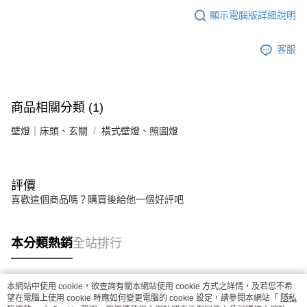
顯示電腦版詳細說明
客服
商品相關分類 (1)
壁燈｜床頭、玄關
橫式壁燈、照圖燈
評價
喜歡這個商品嗎？購買後給他一個好評吧
本分類熱銷
全站排行
本網站中使用 cookie，欲查詢有關本網站使用 cookie 方式之詳情，及若您不希
熱門標籤
望在電腦上使用 cookie 時應如何變更電腦的 cookie 設定，請參閱本網站「
隱私