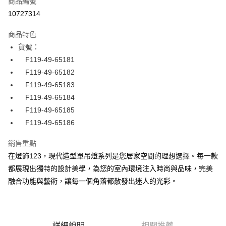
商品編號
LINE Pay
10727314
Apple Pay
商品特色
街口支付
貨號：
F119-49-65181
悠遊付
F119-49-65182
全盈+PAY
F119-49-65183
F119-49-65184
AFTEE先享後付
F119-49-65185
相關說明
F119-49-65186
【關於「AFTEE先享後付」】
ATM付款
AFTEE先享後付是「在收到商品之後才付款」的支付方式。 讓您購物簡單
便利好安心！
銷售重點
１．簡單：不需註冊會員、不需綁卡、不需儲值。
在燈飾123，現代造型單吊燈系列是您居家空間的理想選擇。每一款
運送方式
２．便利：只要手機號碼，簡訊認證，即可結帳。
都展現出獨特的設計美學，為您的室內環境注入時尚與品味，完美
３．安心：先確認商品／服務後，再付款。
宅配
融合功能與藝術，讓每一個角落都散發出迷人的光彩。
每筆NT$180，滿NT$5,000(含以上)免運費
【「AFTEE先享後付」結帳流程】
１．於結帳方式選擇「AFTEE先享後付」後，將跳轉至「AFTEE先享後付」
結帳頁面，進行簡訊認證並確認金額後，即可完成結帳。
２．訂單成立數日內，您將收到繳費通知簡訊。
３．收到繳費通知簡訊後14天內，點擊此簡訊中的連結，可透過四大超商／
詳細說明
相關推薦