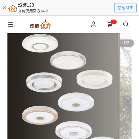
燈飾123
開啟APP
立刻使用官方APP
0
1
/
2