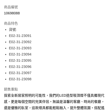
信用卡一次付款
商品編號
LINE Pay
10698088
Apple Pay
商品特色
街口支付
貨號:
E02-31-23091
悠遊付
E02-31-23092
全盈+PAY
E02-31-23093
E02-31-23094
AFTEE先享後付
E02-31-23095
相關說明
E02-31-23096
【關於「AFTEE先享後付」】
ATM付款
AFTEE先享後付是「在收到商品之後才付款」的支付方式。 讓您購物簡單
E02-31-23097
便利好安心！
E02-31-23098
１．簡單：不需註冊會員、不需綁卡、不需儲值。
運送方式
２．便利：只要手機號碼，簡訊認證，即可結帳。
銷售重點
３．安心：先確認商品／服務後，再付款。
宅配
探索全新居家照明的可能性，我們的LED造型吸頂燈不僅具備現代
每筆NT$180，滿NT$5,000(含以上)免運費
【「AFTEE先享後付」結帳流程】
感，更是每個空間的完美伴侶。無論是溫馨的客廳、時尚的餐廳，
１．於結帳方式選擇「AFTEE先享後付」後，將跳轉至「AFTEE先享後付」
還是優雅的臥室，這款燈具都能輕鬆融入，提升整體氛圍。搭配遙
結帳頁面，進行簡訊認證並確認金額後，即可完成結帳。