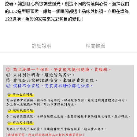
２．訂單成立數日內，您將收到繳費通知簡訊。
控器，讓您隨心所欲調整燈光，創造不同的情境與心情。選擇我們
３．收到繳費通知簡訊後14天內，點擊此簡訊中的連結，可透過四大超商／
的LED造型吸頂燈，讓每一個瞬間都透出品味與格調。立即在燈飾
ATM／網路銀行／等多元方式進行付款，方視為交易完成。
※ 請注意：結帳手續完成當下不需立刻繳費，但若您需要取消訂單，請聯絡
123選購，為您的家帶來光彩奪目的變化！
購買商品的店家。未經商家同意取消之訂單仍視為有效，需透過AFTEE先享
後付繳納相關費用。
※ 交易是否成功請以「AFTEE先享後付 」之結帳頁面顯示為準，若有關於
是否繳費成功／繳費後需取消欲退款等相關疑問，請聯繫「AFTEE先享後付
客戶支援中心」
https://netprotections.freshdesk.com/support/home
詳細說明
相關推薦
【注意事項】
１．透過由恩沛科技股份有限公司提供之「AFTEE先享後付」服務完成之交
易，需依本服務之必要範圍內提供個人資料，並將交易相關給付款項請求債
權轉讓予恩沛科技股份有限公司。
２．關於個人資料處理事宜，請瀏覽以下網址：
https://aftee.tw/terms/#terms3
３．未成年的使用者請事先徵得法定代理人或監護人之同意方可使用
「AFTEE先享後付」，若未經同意申辦者引起之損失，本公司不負相關責
任。
４．使用「AFTEE先享後付」時，將依據個別帳號之用戶狀況，依本公司即
時審查核予不同之上限額度；若仍有額度不足之情形，本公司將視審查結果
請求用戶進行身份認證。
５．嚴禁一人註冊多個帳號或使用他人資訊註冊。若發現惡意使用之情形，
恩沛科技股份有限公司將有權停止該用戶之使用額度並採取法律行動。