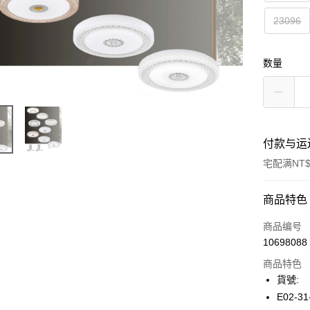
23096
数量
付款与运
宅配满NT$
付款方式
商品特色
信用卡一
商品编号
10698088
LINE Pay
商品特色
Apple Pay
貨號:
E02-31
街口支付