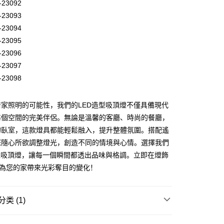
-23092
-23093
-23094
-23095
享后付
-23096
-23097
FTEE先享後付
-23098
款方式選擇AFTEE先享後付，將跳出AFTEE先享後付手機驗證視
簡訊驗證之後，即可完成結帳手續。
家照明的可能性，我們的LED造型吸頂燈不僅具備現代
確認後不需事先繳費，商品會配送至您的指定地址。
完成後，您的手機會收到一封繳費通知簡訊，APP會員則會收到
每個空間的完美伴侶。無論是溫馨的客廳、時尚的餐廳，
APP推播通知。
的臥室，這款燈具都能輕鬆融入，提升整體氛圍。搭配遙
商品當下無需繳費，確認無誤後，請再利用繳費通知簡訊或AFTEE
80，满NT$5,000(含以上)免运费
您隨心所欲調整燈光，創造不同的情境與心情。選擇我們
大便利商店‧ATM/網銀等方式進行付款。
型吸頂燈，讓每一個瞬間都透出品味與格調。立即在燈飾
限為 14 天。唯有下載 AFTEE App 成為 AFTEE 會員者方能
，為您的家帶來光彩奪目的變化！
45 天內付款之服務。
為商家向您請款的時間，再加上使用AFTEE可延長的天數所計
AFTEE下訂可以延長您收到商品前的繳費天數，但無法保證一
类 (1)
限內收到商品(例如:預購商品或預計到貨時間較長者)。因此無論
否，仍需要請您在AFTEE規定的時間內完成繳費。
客廳、臥室
可調光｜遙控吸頂燈