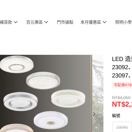
補貨款
百元專區
門市據點
本月優惠區
照明小學
LED 
23092
23097
宅配满NT$
NT$4,050
NT$2,
編號
23091