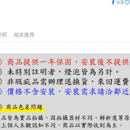
分享
二、付款
1. 初次
之上限額
2. 結帳金
3. 目前
说明
相关推荐
三、聲明
「AFTE
)所提供，
(包含但不
予 AFT
集、處理、
明』（
http
若款項超過
未成年的
AFTEE。
若您對於
聯繫恩沛
同必要之購
人資料，