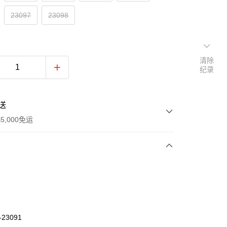
23097
23098
清除
纪录
送
5,000免运
次付款
-23091