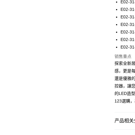
E02-31
悠遊付
E02-31
E02-31
Plus PAY
E02-31
AFTEE先
E02-31
相关说明
E02-31
一、關於 A
ATM付款
E02-31
1. 於付
窗。
销售重点
2. 進行
探索全新居
3. 訂單
运送方式
4. 下訂
感，更是
AFTEE 
宅配
還是優雅
5. 收到
每笔NT$1
控器，讓
APP於四
的LED造
請留意繳費期
123選購
享有最長 
繳費期限，
算出。使用
产品相关分
定能夠在期
收到商品與
吸頂燈｜