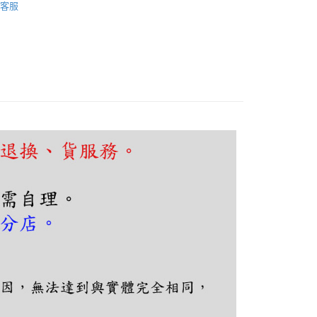
客服
限制
使用 AFTEE 時，將依認證結果及本公司審查結果，核予每個人不同
度
額須大於NT$30
僅支援台灣會員
條款
E先享後付」(下稱本服務)乃由恩沛科技股份有限公司(下稱 AFTEE
並由 AFTEE 向您收取款項。因使用本服務所須提供之個人資料
限於訂購人姓名、電話，收件人姓名、電話、收件地址)，將交付
EE 於本服務必要服務範圍內運用。關於 AFTEE 對於個人資料之蒐
利用，詳參 AFTEE 官網之『個人資料蒐集、處理及利用告知聲
s://aftee.tw/privacypolicy/
）。
繳費期限，將根據當次的金額加收年利率 16% 的逾期滯納金。
使用者，請事先徵得法定代理人或監護人之同意方可使用
個人資料之處理、利用有任何疑問，或欲行使相關法律權利，請
科技股份有限公司。若您不同意我們將上開所示之個人資料，連
買訂單資訊提供予 AFTEE ，或讓 AFTEE 蒐集處理利用您的個
請勿選用本服務。