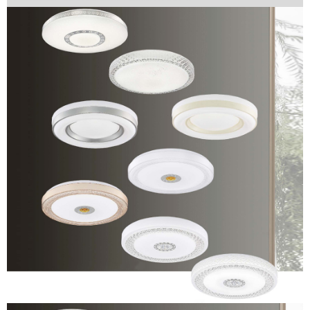
ださい（
https://aftee.tw/privacypolicy/
）。
AFTEEの初回ご利用の際に、審査を通過すれば、最高額がNT$10,000にな
ります。支払い期限を過ぎた場合、その金額に基づいて年利20%の遅延滞
納金が加算されます。未成年の利用者は、事前に法定代理人または後見人
の同意を得ればAFTEEをご利用いただけます。
個人情報の処理、利用について疑問がある、または関連する法律の権利を
行使したい場合は、ネットプロテクションズ
cs_tw@netprotections.co.jp
にご連絡ください。上記に示した個人情報を、必要な購入注文書とあわせ
てAFTEEにご提供いただく、またはAFTEEにあなたの個人情報の収集、処
理、利用を許可することににご同意いただけない場合は、当サービスを選
択しないでください。