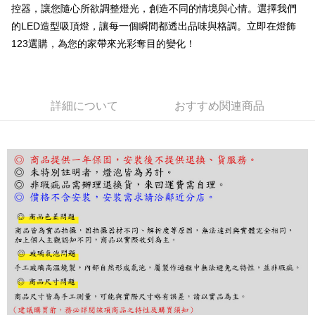
グでお支払いください。
控器，讓您隨心所欲調整燈光，創造不同的情境與心情。選擇我們
的LED造型吸頂燈，讓每一個瞬間都透出品味與格調。立即在燈飾
代金納付期限は最短で 14 日以内ですので、ご注意ください。AFTEE アプ
リをダウンロードして AFTEE 会員になるとお支払い期限を最長 45 日以内
123選購，為您的家帶來光彩奪目的變化！
まで延長できます。
お支払期限は、ショップが請求した期日と、AFTEEで延長できる日数をも
とに計算されます。AFTEEで注文すると、商品を受け取るまで支払い期限
を延長できますが、商品を期限内に受け取れない場合があります（例：予
詳細について
おすすめ関連商品
約商品や商品到着日が比較的遅い商品）。そのため、商品到着の有無に関
わらず、AFTEEで指定された期限内にお支払いください。
二、支払い限度額
1.初回 AFTEEを ご利用の際に、認証結果及び当社の審査の結果に基づ
き、限度額が設定されます。
2.決済金額は最低NT$20です。
3.現在、台湾の会員のみご利用いただけます。
三、利用規約「AFTEE代金後払い」（以下当サービスという）はネットプ
ロテクションズ（以下 AFTEE という）が提供し、AFTEEが代金を徴収し
ます。当サービスご利用の際に提供しなければならない個人情報（注文者
の氏名、電話番号、受取人の氏名、電話番号、受取人住所を含むがこれに
限らない）は、AFTEEに渡され当サービスで必要な範囲内で利用されま
す。AFTEEの個人情報の収集、処理、利用について、詳細はAFTEE公式ホ
ームページの『個人情報の収集、処理及び利用に関する声明』をご参照く