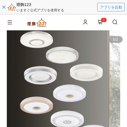
燈飾123
アプリを起動
いますぐ公式アプリを使用する
0
1
/
2