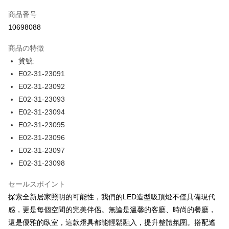
クレジットカード1回払い
商品番号
LINE Pay
10698088
Apple Pay
商品の特徴
JKOPAY
貨號:
E02-31-23091
Easy Wallet
E02-31-23092
Plus Pay
E02-31-23093
E02-31-23094
AFTEE代金後払い
E02-31-23095
説明
E02-31-23096
一、 AFTEE代金後払いについて
ATM払い
1.お支払い方法でAFTEE代金後払いを選択すると、携帯電話認証ウィンド
E02-31-23097
ウが表示されます。
E02-31-23098
2.SMSで認証してお支払い手続を進めてください。
配送方法
3.注文するときのお支払いは不要です。商品はご指定の住所に配送されま
セールスポイント
す。
宅配
4.ご注文が完了すると、携帯に支払い通知のSMSが届きます。アプリ会員
探索全新居家照明的可能性，我們的LED造型吸頂燈不僅具備現代
配送毎にNT$180、NT$5,000以上で送料無料
の場合は、AFTEE アプリプッシュ通知が届きます。
感，更是每個空間的完美伴侶。無論是溫馨的客廳、時尚的餐廳，
5.商品受け取り時のお支払いは不要です。商品を確かめてから、SMSまた
はアプリの通知に従って、4大コンビニ、またはATM/オンラインバンキン
還是優雅的臥室，這款燈具都能輕鬆融入，提升整體氛圍。搭配遙