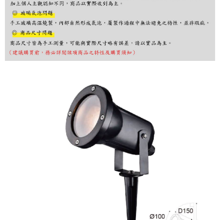
購買商品的店家。未經商家同意取消之訂單仍視為有效，需透過AFTEE先享
後付繳納相關費用。
※ 交易是否成功請以「AFTEE先享後付 」之結帳頁面顯示為準，若有關於
是否繳費成功／繳費後需取消欲退款等相關疑問，請聯繫「AFTEE先享後付
客戶支援中心」
https://netprotections.freshdesk.com/support/home
【注意事項】
１．透過由恩沛科技股份有限公司提供之「AFTEE先享後付」服務完成之交
易，需依本服務之必要範圍內提供個人資料，並將交易相關給付款項請求債
權轉讓予恩沛科技股份有限公司。
２．關於個人資料處理事宜，請瀏覽以下網址：
https://aftee.tw/terms/#terms3
３．未成年的使用者請事先徵得法定代理人或監護人之同意方可使用
「AFTEE先享後付」，若未經同意申辦者引起之損失，本公司不負相關責
任。
４．使用「AFTEE先享後付」時，將依據個別帳號之用戶狀況，依本公司即
時審查核予不同之上限額度；若仍有額度不足之情形，本公司將視審查結果
請求用戶進行身份認證。
５．嚴禁一人註冊多個帳號或使用他人資訊註冊。若發現惡意使用之情形，
恩沛科技股份有限公司將有權停止該用戶之使用額度並採取法律行動。