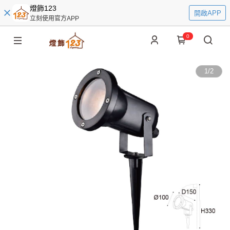
燈飾123
開啟APP
立刻使用官方APP
0
1
/
2