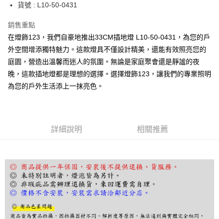
街口支付
貨號 : L10-50-0431
悠遊付
銷售重點
在燈飾123，我們自豪地推出33CM插地燈 L10-50-0431，為您的戶
Google Pay
外空間增添獨特魅力。這款燈具不僅設計精美，還能有效照亮您的
全盈+PAY
庭園，營造出溫馨而迷人的氛圍。無論是家庭聚會還是靜謐的夜
晚，這款插地燈都是理想的選擇。選擇燈飾123，讓我們的專業照明
AFTEE先享後付
為您的戶外生活添上一抹亮色。
相關說明
【關於「AFTEE先享後付」】
ATM付款
AFTEE先享後付是「在收到商品之後才付款」的支付方式。 讓您購物簡單
便利好安心！
１．簡單：不需註冊會員、不需綁卡、不需儲值。
運送方式
詳細說明
相關推薦
２．便利：只要手機號碼，簡訊認證，即可結帳。
３．安心：先確認商品／服務後，再付款。
宅配
每筆NT$180，滿NT$5,000(含以上)免運費
【「AFTEE先享後付」結帳流程】
１．於結帳方式選擇「AFTEE先享後付」後，將跳轉至「AFTEE先享後付」
結帳頁面，進行簡訊認證並確認金額後，即可完成結帳。
２．訂單成立數日內，您將收到繳費通知簡訊。
３．收到繳費通知簡訊後14天內，點擊此簡訊中的連結，可透過四大超商／
ATM／網路銀行／等多元方式進行付款，方視為交易完成。
※ 請注意：結帳手續完成當下不需立刻繳費，但若您需要取消訂單，請聯絡