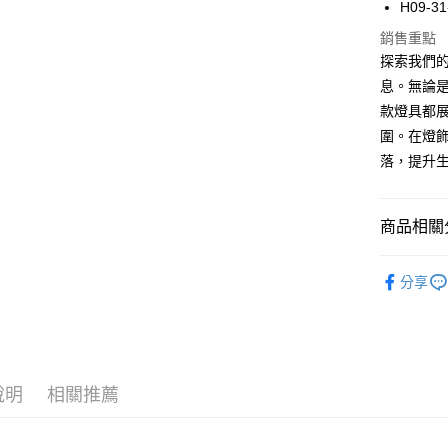
H09-31
AFTEE先
銷售重點
相關說明
探索我們的
【關於「A
ATM付款
息。無論是3
AFTEE
便利好安
款燈具都
１．簡單
圍。在燈飾
２．便利
運送方式
３．安心
落，提升
宅配
【「AFT
每筆NT$1
１．於結帳
商品相關分
付」結帳
２．訂單
半吸頂燈
３．收到繳
分享
／ATM／
※ 請注意
絡購買商品
先享後付
※ 交易是
是否繳費成
付客戶支
說明
相關推薦
【注意事
１．透過由