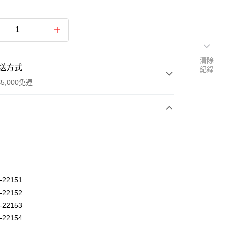
清除
送方式
紀錄
5,000免運
次付款
-22151
-22152
-22153
-22154