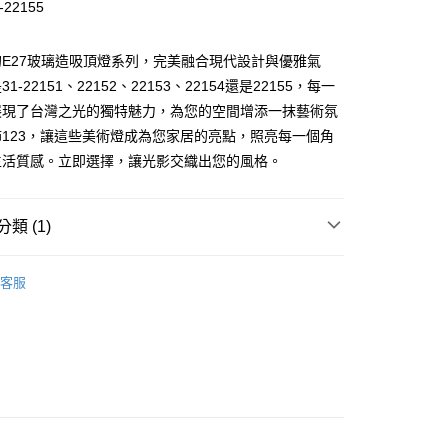
-22155
享後付
E27玻璃造吸頂燈系列，完美融合現代設計與優雅氣
FTEE先享後付」】
1-22151、22152、22153、22154還是22155，每一
先享後付是「在收到商品之後才付款」的支付方式。 讓您購物簡單
心！
展現了台灣之光的獨特魅力，為您的空間增添一抹藝術氛
：不需註冊會員、不需綁卡、不需儲值。
123，讓這些美術燈成為您家居的亮點，照亮每一個角
：只要手機號碼，簡訊認證，即可結帳。
：先確認商品／服務後，再付款。
生活質感。立即選擇，讓光影交織出您的風格。
EE先享後付」結帳流程】
80，滿NT$5,000(含以上)免運費
方式選擇「AFTEE先享後付」後，將跳轉至「AFTEE先享後
類 (1)
頁面，進行簡訊認證並確認金額後，即可完成結帳。
成立數日內，您將收到繳費通知簡訊。
｜客廳、臥室
經典熱銷系列
費通知簡訊後14天內，點擊此簡訊中的連結，可透過四大超商
客服
網路銀行／等多元方式進行付款，方視為交易完成。
：結帳手續完成當下不需立刻繳費，但若您需要取消訂單，請聯
的店家。未經商家同意取消之訂單仍視為有效，需透過AFTEE
繳納相關費用。
否成功請以「AFTEE先享後付 」之結帳頁面顯示為準，若有關於
功／繳費後需取消欲退款等相關疑問，請聯繫「AFTEE先享後
援中心」
https://netprotections.freshdesk.com/support/home
項】
恩沛科技股份有限公司提供之「AFTEE先享後付」服務完成之