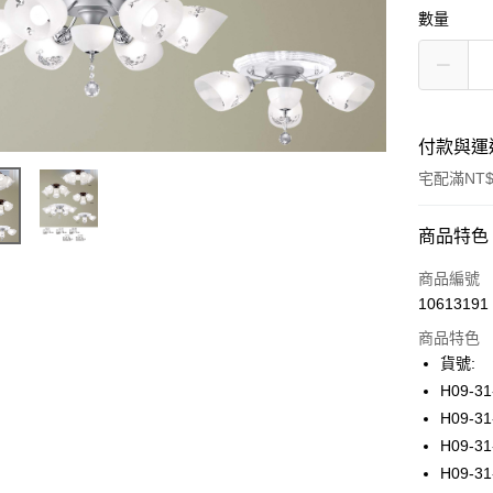
數量
付款與運
宅配滿NT$
付款方式
商品特色
信用卡一
商品編號
10613191
LINE Pay
商品特色
Apple Pay
貨號:
H09-31
街口支付
H09-31
悠遊付
H09-31
H09-31
全盈+PAY