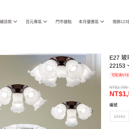
補貨款
百元專區
門市據點
本月優惠區
燈飾12
E27 玻
22153
宅配滿NT$
NT$2,700 
NT$1,
編號
22151