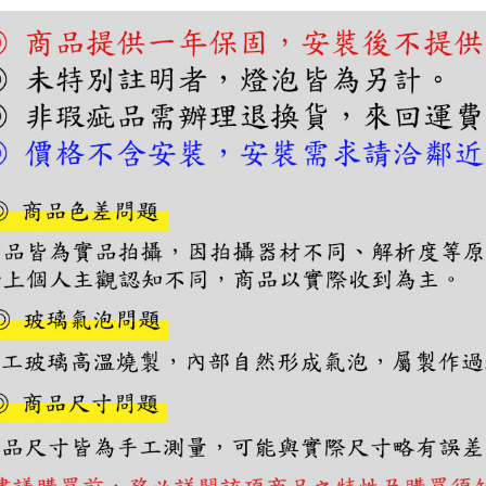
交易，需
求債權轉
２．關於
https://aft
３．未成
「AFTE
任。
４．使用「
即時審查
結果請求
５．嚴禁
形，恩沛
動。