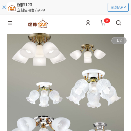
燈飾123
開啟APP
立刻使用官方APP
0
1
/
2