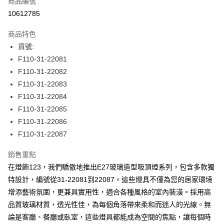
商品編號
LINE Pay
10612785
Apple Pay
商品特色
街口支付
貨號:
F110-31-22081
悠遊付
F110-31-22082
全盈+PAY
F110-31-22083
F110-31-22084
AFTEE先享後付
F110-31-22085
相關說明
F110-31-22086
【關於「AFTEE先享後付」】
ATM付款
AFTEE先享後付是「在收到商品之後才付款」的支付方式。 讓您購物簡單
F110-31-22087
便利好安心！
１．簡單：不需註冊會員、不需綁卡、不需儲值。
銷售重點
運送方式
２．便利：只要手機號碼，簡訊認證，即可結帳。
在燈飾123，我們驕傲地推出E27玻璃造型吸頂燈系列，包含多款獨
３．安心：先確認商品／服務後，再付款。
宅配
特設計，編號從31-22081到22087。這些燈具不僅為您的居家環境
每筆NT$180，滿NT$5,000(含以上)免運費
【「AFTEE先享後付」結帳流程】
增添藝術氛圍，更兼具實用性，適合各種風格的室內裝潢。採用高
１．於結帳方式選擇「AFTEE先享後付」後，將跳轉至「AFTEE先享後付」
品質玻璃材質，透光性佳，為每個角落帶來柔和而迷人的光線。無
結帳頁面，進行簡訊認證並確認金額後，即可完成結帳。
２．訂單成立數日內，您將收到繳費通知簡訊。
論是客廳、餐廳或臥室，這些燈具都能成為空間的焦點，讓每個時
３．收到繳費通知簡訊後14天內，點擊此簡訊中的連結，可透過四大超商／