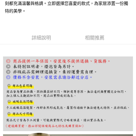
刻都充滿溫馨與格調。立即選擇您喜愛的款式，為家居添置一份獨
ATM／網路銀行／等多元方式進行付款，方視為交易完成。
※ 請注意：結帳手續完成當下不需立刻繳費，但若您需要取消訂單，請聯絡
特的美學。
購買商品的店家。未經商家同意取消之訂單仍視為有效，需透過AFTEE先享
後付繳納相關費用。
※ 交易是否成功請以「AFTEE先享後付 」之結帳頁面顯示為準，若有關於
是否繳費成功／繳費後需取消欲退款等相關疑問，請聯繫「AFTEE先享後付
客戶支援中心」
https://netprotections.freshdesk.com/support/home
詳細說明
相關推薦
【注意事項】
１．透過由恩沛科技股份有限公司提供之「AFTEE先享後付」服務完成之交
易，需依本服務之必要範圍內提供個人資料，並將交易相關給付款項請求債
權轉讓予恩沛科技股份有限公司。
２．關於個人資料處理事宜，請瀏覽以下網址：
https://aftee.tw/terms/#terms3
３．未成年的使用者請事先徵得法定代理人或監護人之同意方可使用
「AFTEE先享後付」，若未經同意申辦者引起之損失，本公司不負相關責
任。
４．使用「AFTEE先享後付」時，將依據個別帳號之用戶狀況，依本公司即
時審查核予不同之上限額度；若仍有額度不足之情形，本公司將視審查結果
請求用戶進行身份認證。
５．嚴禁一人註冊多個帳號或使用他人資訊註冊。若發現惡意使用之情形，
恩沛科技股份有限公司將有權停止該用戶之使用額度並採取法律行動。