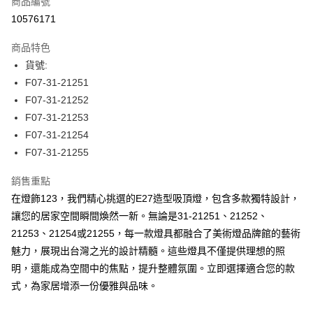
商品編號
LINE Pay
10576171
Apple Pay
商品特色
街口支付
貨號:
F07-31-21251
悠遊付
F07-31-21252
全盈+PAY
F07-31-21253
F07-31-21254
AFTEE先享後付
F07-31-21255
相關說明
【關於「AFTEE先享後付」】
銷售重點
ATM付款
AFTEE先享後付是「在收到商品之後才付款」的支付方式。 讓您購物簡單
便利好安心！
在燈飾123，我們精心挑選的E27造型吸頂燈，包含多款獨特設計，
１．簡單：不需註冊會員、不需綁卡、不需儲值。
讓您的居家空間瞬間煥然一新。無論是31-21251、21252、
運送方式
２．便利：只要手機號碼，簡訊認證，即可結帳。
21253、21254或21255，每一款燈具都融合了美術燈品牌館的藝術
３．安心：先確認商品／服務後，再付款。
宅配
魅力，展現出台灣之光的設計精髓。這些燈具不僅提供理想的照
每筆NT$180，滿NT$5,000(含以上)免運費
【「AFTEE先享後付」結帳流程】
明，還能成為空間中的焦點，提升整體氛圍。立即選擇適合您的款
１．於結帳方式選擇「AFTEE先享後付」後，將跳轉至「AFTEE先享後付」
式，為家居增添一份優雅與品味。
結帳頁面，進行簡訊認證並確認金額後，即可完成結帳。
２．訂單成立數日內，您將收到繳費通知簡訊。
３．收到繳費通知簡訊後14天內，點擊此簡訊中的連結，可透過四大超商／