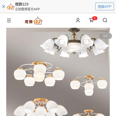
燈飾123
開啟APP
立刻使用官方APP
0
1
/
2