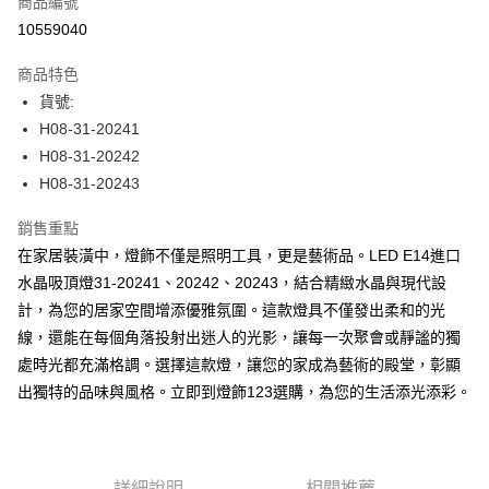
商品編號
LINE Pay
10559040
Apple Pay
商品特色
街口支付
貨號:
H08-31-20241
悠遊付
H08-31-20242
全盈+PAY
H08-31-20243
AFTEE先享後付
銷售重點
相關說明
在家居裝潢中，燈飾不僅是照明工具，更是藝術品。LED E14進口
【關於「AFTEE先享後付」】
水晶吸頂燈31-20241、20242、20243，結合精緻水晶與現代設
ATM付款
AFTEE先享後付是「在收到商品之後才付款」的支付方式。 讓您購物簡單
便利好安心！
計，為您的居家空間增添優雅氛圍。這款燈具不僅發出柔和的光
１．簡單：不需註冊會員、不需綁卡、不需儲值。
線，還能在每個角落投射出迷人的光影，讓每一次聚會或靜謐的獨
運送方式
２．便利：只要手機號碼，簡訊認證，即可結帳。
處時光都充滿格調。選擇這款燈，讓您的家成為藝術的殿堂，彰顯
３．安心：先確認商品／服務後，再付款。
宅配
出獨特的品味與風格。立即到燈飾123選購，為您的生活添光添彩。
每筆NT$180，滿NT$5,000(含以上)免運費
【「AFTEE先享後付」結帳流程】
１．於結帳方式選擇「AFTEE先享後付」後，將跳轉至「AFTEE先享後付」
結帳頁面，進行簡訊認證並確認金額後，即可完成結帳。
２．訂單成立數日內，您將收到繳費通知簡訊。
３．收到繳費通知簡訊後14天內，點擊此簡訊中的連結，可透過四大超商／
詳細說明
相關推薦