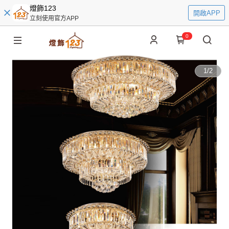
燈飾123
開啟APP
立刻使用官方APP
0
1
/
2