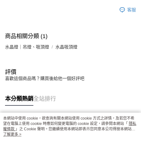
客服
商品相關分類 (1)
水晶燈｜吊燈、吸頂燈
水晶吸頂燈
評價
喜歡這個商品嗎？購買後給他一個好評吧
本分類熱銷
全站排行
本網站中使用 cookie，欲查詢有關本網站使用 cookie 方式之詳情，及若您不希
熱門標籤
望在電腦上使用 cookie 時應如何變更電腦的 cookie 設定，請參閱本網站「
隱私
權條款
」之 Cookie 聲明。您繼續使用本網站即表示您同意本公司得按本網站使
用條款之 Cookie 聲明使用 cookie。
了解更多 >