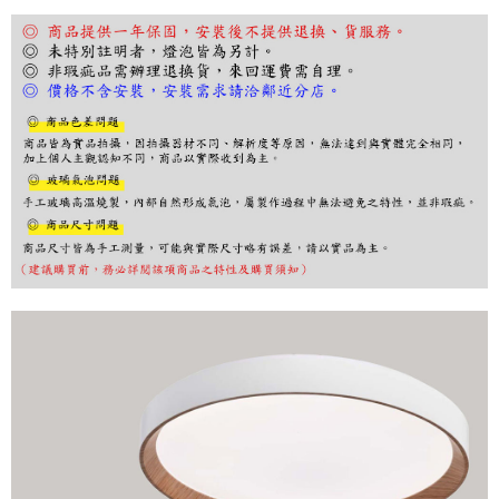
ATM／網路銀行／等多元方式進行付款，方視為交易完成。
※ 請注意：結帳手續完成當下不需立刻繳費，但若您需要取消訂單，請聯絡
購買商品的店家。未經商家同意取消之訂單仍視為有效，需透過AFTEE先享
後付繳納相關費用。
※ 交易是否成功請以「AFTEE先享後付 」之結帳頁面顯示為準，若有關於
是否繳費成功／繳費後需取消欲退款等相關疑問，請聯繫「AFTEE先享後付
客戶支援中心」
https://netprotections.freshdesk.com/support/home
【注意事項】
１．透過由恩沛科技股份有限公司提供之「AFTEE先享後付」服務完成之交
易，需依本服務之必要範圍內提供個人資料，並將交易相關給付款項請求債
權轉讓予恩沛科技股份有限公司。
２．關於個人資料處理事宜，請瀏覽以下網址：
https://aftee.tw/terms/#terms3
３．未成年的使用者請事先徵得法定代理人或監護人之同意方可使用
「AFTEE先享後付」，若未經同意申辦者引起之損失，本公司不負相關責
任。
４．使用「AFTEE先享後付」時，將依據個別帳號之用戶狀況，依本公司即
時審查核予不同之上限額度；若仍有額度不足之情形，本公司將視審查結果
請求用戶進行身份認證。
５．嚴禁一人註冊多個帳號或使用他人資訊註冊。若發現惡意使用之情形，
恩沛科技股份有限公司將有權停止該用戶之使用額度並採取法律行動。