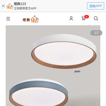
燈飾123
開啟APP
立刻使用官方APP
0
1
/
2