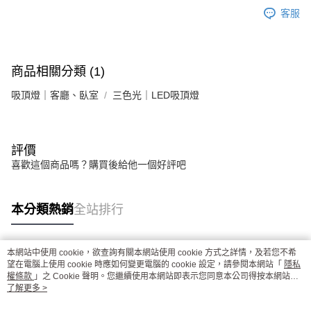
客服
商品相關分類 (1)
吸頂燈｜客廳、臥室
三色光｜LED吸頂燈
評價
喜歡這個商品嗎？購買後給他一個好評吧
本分類熱銷
全站排行
本網站中使用 cookie，欲查詢有關本網站使用 cookie 方式之詳情，及若您不希
熱門標籤
望在電腦上使用 cookie 時應如何變更電腦的 cookie 設定，請參閱本網站「
隱私
權條款
」之 Cookie 聲明。您繼續使用本網站即表示您同意本公司得按本網站使
用條款之 Cookie 聲明使用 cookie。
了解更多 >