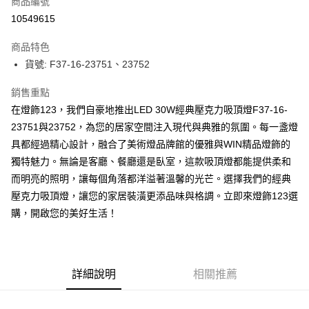
商品編號
LINE Pay
10549615
Apple Pay
商品特色
街口支付
貨號: F37-16-23751、23752
悠遊付
銷售重點
在燈飾123，我們自豪地推出LED 30W經典壓克力吸頂燈F37-16-
全盈+PAY
23751與23752，為您的居家空間注入現代與典雅的氛圍。每一盞燈
AFTEE先享後付
具都經過精心設計，融合了美術燈品牌館的優雅與WIN精品燈飾的
相關說明
獨特魅力。無論是客廳、餐廳還是臥室，這款吸頂燈都能提供柔和
【關於「AFTEE先享後付」】
而明亮的照明，讓每個角落都洋溢著溫馨的光芒。選擇我們的經典
ATM付款
AFTEE先享後付是「在收到商品之後才付款」的支付方式。 讓您購物簡單
便利好安心！
壓克力吸頂燈，讓您的家居裝潢更添品味與格調。立即來燈飾123選
１．簡單：不需註冊會員、不需綁卡、不需儲值。
購，開啟您的美好生活！
運送方式
２．便利：只要手機號碼，簡訊認證，即可結帳。
３．安心：先確認商品／服務後，再付款。
宅配
每筆NT$180，滿NT$5,000(含以上)免運費
【「AFTEE先享後付」結帳流程】
１．於結帳方式選擇「AFTEE先享後付」後，將跳轉至「AFTEE先享後付」
詳細說明
相關推薦
結帳頁面，進行簡訊認證並確認金額後，即可完成結帳。
２．訂單成立數日內，您將收到繳費通知簡訊。
３．收到繳費通知簡訊後14天內，點擊此簡訊中的連結，可透過四大超商／