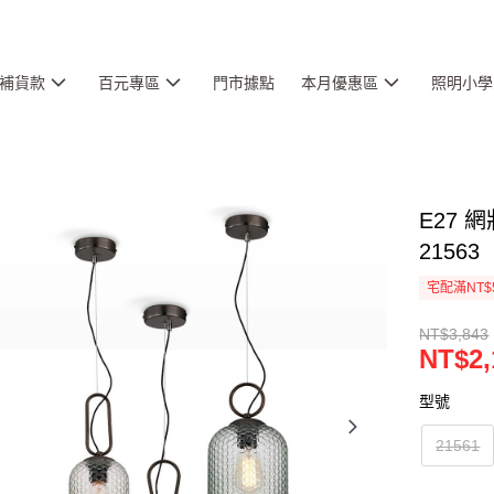
補貨款
百元專區
門市據點
本月優惠區
照明小學
E27 網
21563
宅配滿NT$
NT$3,843
NT$2,
型號
21561