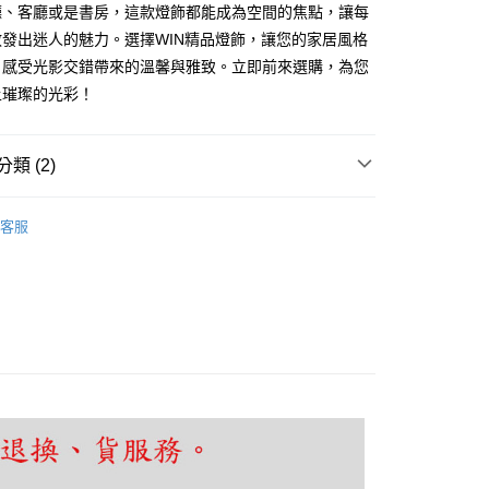
廳、客廳或是書房，這款燈飾都能成為空間的焦點，讓每
享後付
發出迷人的魅力。選擇WIN精品燈飾，讓您的家居風格
，感受光影交錯帶來的溫馨與雅致。立即前來選購，為您
FTEE先享後付」】
上璀璨的光彩！
先享後付是「在收到商品之後才付款」的支付方式。 讓您購物簡單
心！
：不需註冊會員、不需綁卡、不需儲值。
：只要手機號碼，簡訊認證，即可結帳。
類 (2)
：先確認商品／服務後，再付款。
吧檯、中島
工業復古風
EE先享後付」結帳流程】
客服
80，滿NT$5,000(含以上)免運費
方式選擇「AFTEE先享後付」後，將跳轉至「AFTEE先享後
吧檯、中島
可換燈泡吊燈
頁面，進行簡訊認證並確認金額後，即可完成結帳。
成立數日內，您將收到繳費通知簡訊。
費通知簡訊後14天內，點擊此簡訊中的連結，可透過四大超商
網路銀行／等多元方式進行付款，方視為交易完成。
：結帳手續完成當下不需立刻繳費，但若您需要取消訂單，請聯
的店家。未經商家同意取消之訂單仍視為有效，需透過AFTEE
繳納相關費用。
否成功請以「AFTEE先享後付 」之結帳頁面顯示為準，若有關於
功／繳費後需取消欲退款等相關疑問，請聯繫「AFTEE先享後
援中心」
https://netprotections.freshdesk.com/support/home
項】
恩沛科技股份有限公司提供之「AFTEE先享後付」服務完成之