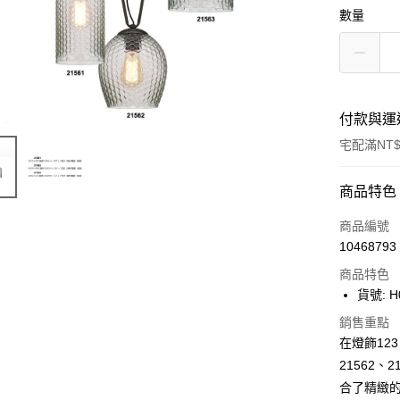
數量
付款與運
宅配滿NT$
付款方式
商品特色
信用卡一
商品編號
10468793
LINE Pay
商品特色
Apple Pay
貨號: H
街口支付
銷售重點
在燈飾123
悠遊付
21562
合了精緻
全盈+PAY