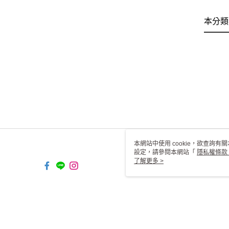
本分類
本網站中使用 cookie，欲查詢有關
設定，請參閱本網站「
隱私權條款
使用 cookie。
了解更多 >