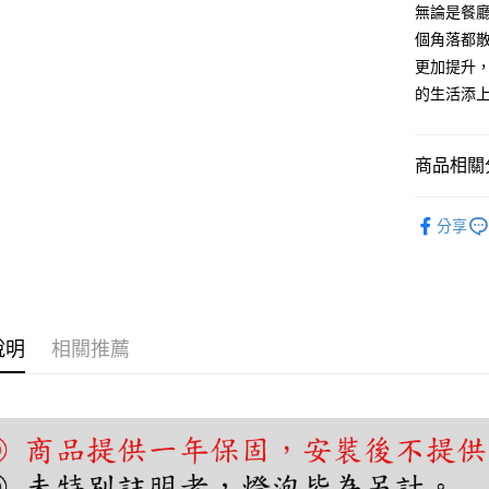
無論是餐
AFTEE先
個角落都散
相關說明
更加提升
【關於「A
ATM付款
的生活添
AFTEE
便利好安
１．簡單
２．便利
運送方式
商品相關分
３．安心
宅配
單吊燈｜
【「AFT
分享
每筆NT$1
１．於結帳
單吊燈｜
付」結帳
２．訂單
３．收到繳
／ATM／
※ 請注意
說明
相關推薦
絡購買商品
先享後付
※ 交易是
是否繳費成
付客戶支
【注意事
１．透過由