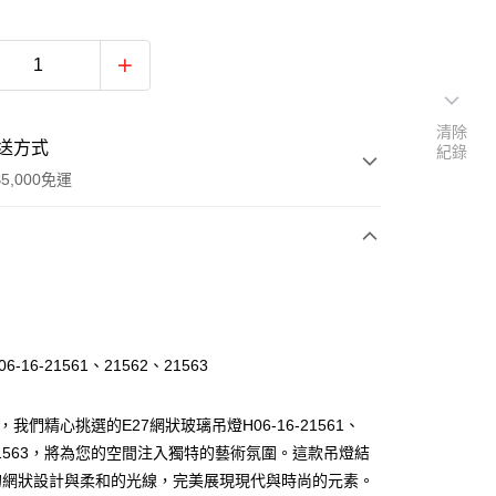
清除
送方式
紀錄
5,000免運
次付款
06-16-21561、21562、21563
，我們精心挑選的E27網狀玻璃吊燈H06-16-21561、
、21563，將為您的空間注入獨特的藝術氛圍。這款吊燈結
的網狀設計與柔和的光線，完美展現現代與時尚的元素。