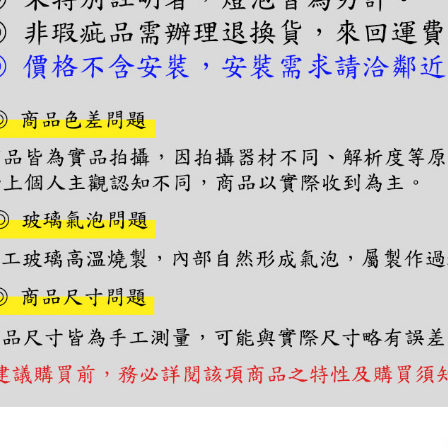
交易，需
求債權轉
２．關於
https://aft
３．未成
「AFTE
任。
４．使用「
即時審查
結果請求
５．嚴禁
形，恩沛
動。