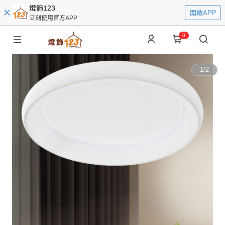
燈飾123
開啟APP
立刻使用官方APP
0
1
/
2