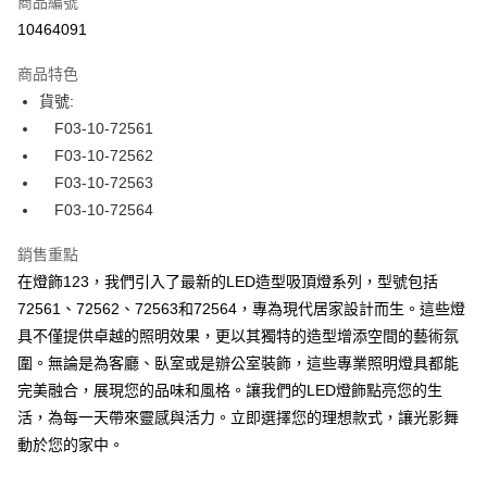
商品編號
LINE Pay
10464091
Apple Pay
商品特色
街口支付
貨號:
F03-10-72561
悠遊付
F03-10-72562
全盈+PAY
F03-10-72563
F03-10-72564
AFTEE先享後付
相關說明
銷售重點
【關於「AFTEE先享後付」】
在燈飾123，我們引入了最新的LED造型吸頂燈系列，型號包括
ATM付款
AFTEE先享後付是「在收到商品之後才付款」的支付方式。 讓您購物簡單
便利好安心！
72561、72562、72563和72564，專為現代居家設計而生。這些燈
１．簡單：不需註冊會員、不需綁卡、不需儲值。
具不僅提供卓越的照明效果，更以其獨特的造型增添空間的藝術氛
運送方式
２．便利：只要手機號碼，簡訊認證，即可結帳。
圍。無論是為客廳、臥室或是辦公室裝飾，這些專業照明燈具都能
３．安心：先確認商品／服務後，再付款。
宅配
完美融合，展現您的品味和風格。讓我們的LED燈飾點亮您的生
每筆NT$180，滿NT$5,000(含以上)免運費
【「AFTEE先享後付」結帳流程】
活，為每一天帶來靈感與活力。立即選擇您的理想款式，讓光影舞
１．於結帳方式選擇「AFTEE先享後付」後，將跳轉至「AFTEE先享後付」
動於您的家中。
結帳頁面，進行簡訊認證並確認金額後，即可完成結帳。
２．訂單成立數日內，您將收到繳費通知簡訊。
３．收到繳費通知簡訊後14天內，點擊此簡訊中的連結，可透過四大超商／