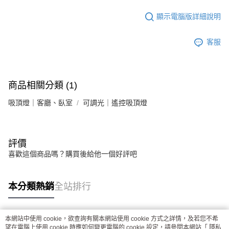
顯示電腦版詳細說明
客服
商品相關分類 (1)
吸頂燈｜客廳、臥室
可調光｜遙控吸頂燈
評價
喜歡這個商品嗎？購買後給他一個好評吧
本分類熱銷
全站排行
本網站中使用 cookie，欲查詢有關本網站使用 cookie 方式之詳情，及若您不希
熱門標籤
望在電腦上使用 cookie 時應如何變更電腦的 cookie 設定，請參閱本網站「
隱私