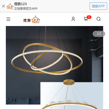
燈飾123
開啟APP
立刻使用官方APP
0
1
/
2