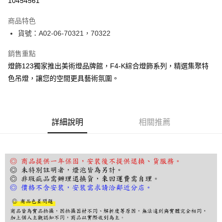
10454561
Apple Pay
商品特色
街口支付
貨號：A02-06-70321，70322
悠遊付
銷售重點
燈飾123獨家推出美術燈品牌館，F4-K綜合燈飾系列，精選集聚特
全盈+PAY
色吊燈，讓您的空間更具藝術氛圍。
AFTEE先享後付
相關說明
【關於「AFTEE先享後付」】
ATM付款
AFTEE先享後付是「在收到商品之後才付款」的支付方式。 讓您購物簡單
詳細說明
相關推薦
便利好安心！
１．簡單：不需註冊會員、不需綁卡、不需儲值。
運送方式
２．便利：只要手機號碼，簡訊認證，即可結帳。
３．安心：先確認商品／服務後，再付款。
宅配
每筆NT$180，滿NT$5,000(含以上)免運費
【「AFTEE先享後付」結帳流程】
１．於結帳方式選擇「AFTEE先享後付」後，將跳轉至「AFTEE先享後付」
結帳頁面，進行簡訊認證並確認金額後，即可完成結帳。
２．訂單成立數日內，您將收到繳費通知簡訊。
３．收到繳費通知簡訊後14天內，點擊此簡訊中的連結，可透過四大超商／
ATM／網路銀行／等多元方式進行付款，方視為交易完成。