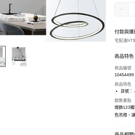
付款與運
宅配滿NT$
付款方式
商品特色
信用卡一
商品編號
10454499
LINE Pay
商品特色
Apple Pay
貨號： A
街口支付
銷售重點
燈飾123
悠遊付
色吊燈，
全盈+PAY
AFTEE先
商品相關分