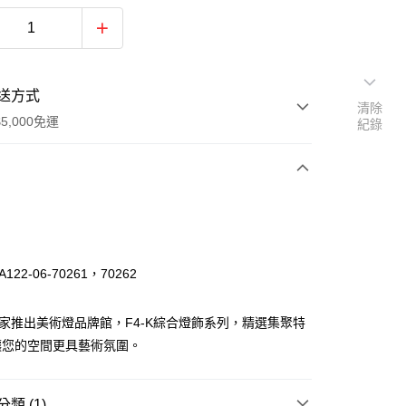
送方式
清除
5,000免運
紀錄
次付款
122-06-70261，70262
獨家推出美術燈品牌館，F4-K綜合燈飾系列，精選集聚特
讓您的空間更具藝術氛圍。
享後付
類 (1)