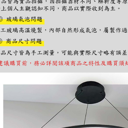
求債權轉
２．關於
https://aft
３．未成
「AFTE
任。
４．使用「
即時審查
結果請求
５．嚴禁
形，恩沛
動。