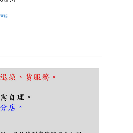
廳、餐桌
工業復古風
FTEE先享後付」】
客服
先享後付是「在收到商品之後才付款」的支付方式。 讓您購物簡單
心！
：不需註冊會員、不需綁卡、不需儲值。
：只要手機號碼，簡訊認證，即可結帳。
：先確認商品／服務後，再付款。
EE先享後付」結帳流程】
80，滿NT$5,000(含以上)免運費
方式選擇「AFTEE先享後付」後，將跳轉至「AFTEE先享後
頁面，進行簡訊認證並確認金額後，即可完成結帳。
成立數日內，您將收到繳費通知簡訊。
費通知簡訊後14天內，點擊此簡訊中的連結，可透過四大超商
網路銀行／等多元方式進行付款，方視為交易完成。
：結帳手續完成當下不需立刻繳費，但若您需要取消訂單，請聯
的店家。未經商家同意取消之訂單仍視為有效，需透過AFTEE
繳納相關費用。
否成功請以「AFTEE先享後付 」之結帳頁面顯示為準，若有關於
功／繳費後需取消欲退款等相關疑問，請聯繫「AFTEE先享後
援中心」
https://netprotections.freshdesk.com/support/home
項】
恩沛科技股份有限公司提供之「AFTEE先享後付」服務完成之
依本服務之必要範圍內提供個人資料，並將交易相關給付款項請