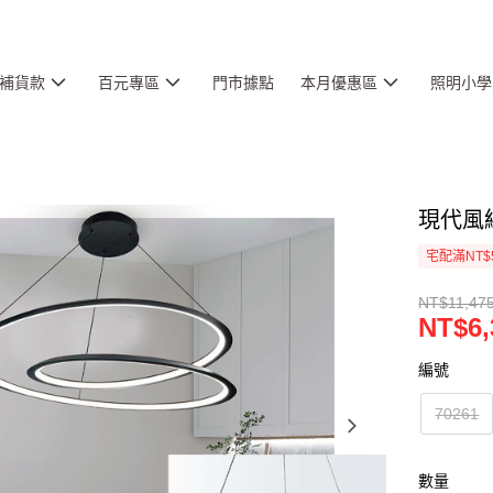
補貨款
百元專區
門市據點
本月優惠區
照明小學
現代風線
宅配滿NT$
NT$11,475
NT$6,
編號
70261
數量