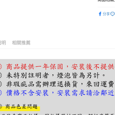
相關說明
吊燈｜餐
【關於「A
ATM付款
分享
AFTEE
便利好安
１．簡單
２．便利
運送方式
３．安心
宅配
說明
相關推薦
【「AFT
每筆NT$1
１．於結帳
付」結帳
２．訂單
３．收到繳
／ATM／
※ 請注意
絡購買商品
先享後付
※ 交易是
是否繳費成
付客戶支
【注意事
１．透過由
交易，需