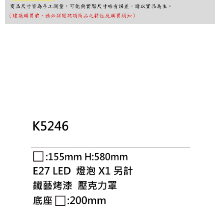
お支払期限は、ショップが請求した期日と、AFTEEで延長できる日数をも
とに計算されます。AFTEEで注文すると、商品を受け取るまで支払い期限
を延長できますが、商品を期限内に受け取れない場合があります（例：予
約商品や商品到着日が比較的遅い商品）。そのため、商品到着の有無に関
わらず、AFTEEで指定された期限内にお支払いください。
二、支払い限度額
1.初回 AFTEEを ご利用の際に、認証結果及び当社の審査の結果に基づ
き、限度額が設定されます。
2.決済金額は最低NT$20です。
3.現在、台湾の会員のみご利用いただけます。
三、利用規約「AFTEE代金後払い」（以下当サービスという）はネットプ
ロテクションズ（以下 AFTEE という）が提供し、AFTEEが代金を徴収し
ます。当サービスご利用の際に提供しなければならない個人情報（注文者
の氏名、電話番号、受取人の氏名、電話番号、受取人住所を含むがこれに
限らない）は、AFTEEに渡され当サービスで必要な範囲内で利用されま
す。AFTEEの個人情報の収集、処理、利用について、詳細はAFTEE公式ホ
ームページの『個人情報の収集、処理及び利用に関する声明』をご参照く
ださい（
https://aftee.tw/privacypolicy/
）。
AFTEEの初回ご利用の際に、審査を通過すれば、最高額がNT$10,000にな
ります。支払い期限を過ぎた場合、その金額に基づいて年利20%の遅延滞
納金が加算されます。未成年の利用者は、事前に法定代理人または後見人
の同意を得ればAFTEEをご利用いただけます。