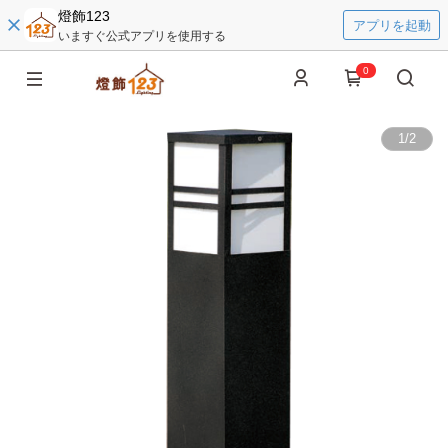
燈飾123
アプリを起動
いますぐ公式アプリを使用する
0
1
/
2