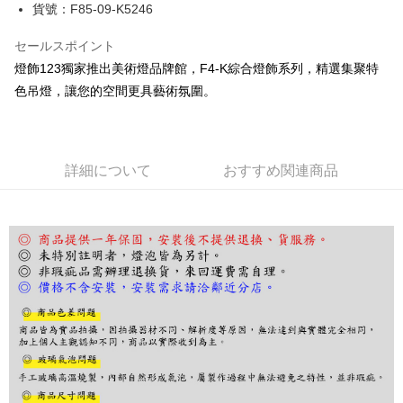
JKOPAY
貨號：F85-09-K5246
Easy Wallet
セールスポイント
燈飾123獨家推出美術燈品牌館，F4-K綜合燈飾系列，精選集聚特
Plus Pay
色吊燈，讓您的空間更具藝術氛圍。
AFTEE代金後払い
説明
一、 AFTEE代金後払いについて
ATM払い
1.お支払い方法でAFTEE代金後払いを選択すると、携帯電話認証ウィンド
詳細について
おすすめ関連商品
ウが表示されます。
2.SMSで認証してお支払い手続を進めてください。
配送方法
3.注文するときのお支払いは不要です。商品はご指定の住所に配送されま
す。
宅配
4.ご注文が完了すると、携帯に支払い通知のSMSが届きます。アプリ会員
配送毎にNT$180、NT$5,000以上で送料無料
の場合は、AFTEE アプリプッシュ通知が届きます。
5.商品受け取り時のお支払いは不要です。商品を確かめてから、SMSまた
はアプリの通知に従って、4大コンビニ、またはATM/オンラインバンキン
グでお支払いください。
代金納付期限は最短で 14 日以内ですので、ご注意ください。AFTEE アプ
リをダウンロードして AFTEE 会員になるとお支払い期限を最長 45 日以内
まで延長できます。